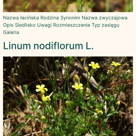
Nazwa łacińska Rodzina Synonim Nazwa zwyczajowa
Opis Siedlisko Uwagi Rozmieszczenie Typ zasięgu
Galeria
Linum nodiflorum L.