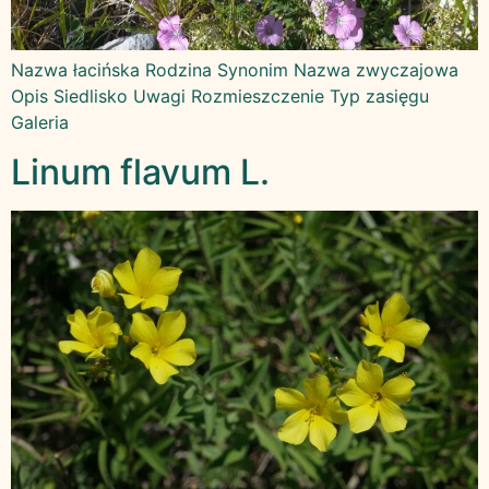
Nazwa łacińska Rodzina Synonim Nazwa zwyczajowa
Opis Siedlisko Uwagi Rozmieszczenie Typ zasięgu
Galeria
Linum flavum L.