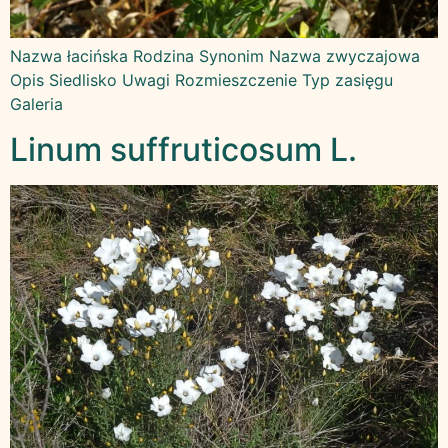
Nazwa łacińska Rodzina Synonim Nazwa zwyczajowa
Opis Siedlisko Uwagi Rozmieszczenie Typ zasięgu
Galeria
Linum suffruticosum L.