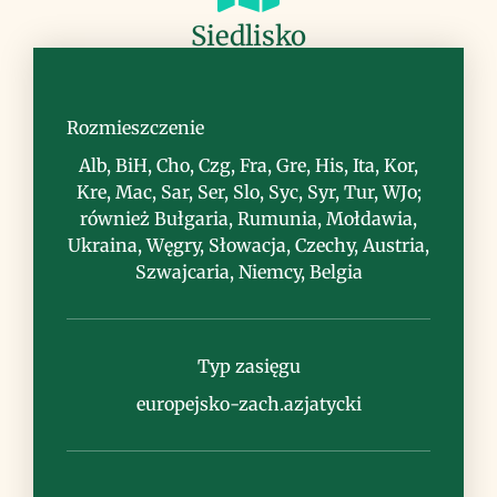
Siedlisko
murawy, zarośla, skraje lasów,
przeważnie na wapieniach
Rozmieszczenie
Alb, BiH, Cho, Czg, Fra, Gre, His, Ita, Kor,
Kre, Mac, Sar, Ser, Slo, Syc, Syr, Tur, WJo;
również Bułgaria, Rumunia, Mołdawia,
Ukraina, Węgry, Słowacja, Czechy, Austria,
Szwajcaria, Niemcy, Belgia
Uwagi
Typ zasięgu
europejsko-zach.azjatycki