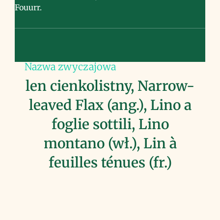
Fouurr.
Nazwa zwyczajowa
len cienkolistny, Narrow-
leaved Flax (ang.), Lino a
foglie sottili, Lino
montano (wł.), Lin à
feuilles ténues (fr.)