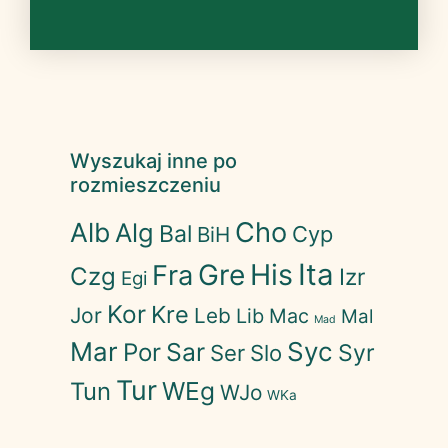
Wyszukaj inne po
rozmieszczeniu
Cho
Alb
Alg
Bal
Cyp
BiH
His
Ita
Gre
Fra
Czg
Izr
Egi
Kor
Kre
Jor
Leb
Lib
Mac
Mal
Mad
Mar
Syc
Sar
Por
Syr
Ser
Slo
Tur
WEg
Tun
WJo
WKa