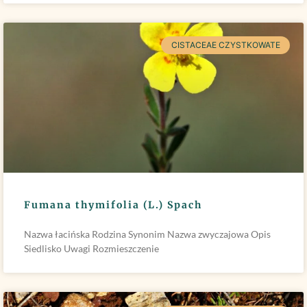
CISTACEAE CZYSTKOWATE
Fumana thymifolia (L.) Spach
Nazwa łacińska Rodzina Synonim Nazwa zwyczajowa Opis
Siedlisko Uwagi Rozmieszczenie