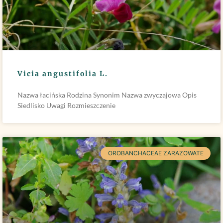
Vicia angustifolia L.
Nazwa łacińska Rodzina Synonim Nazwa zwyczajowa Opis
Siedlisko Uwagi Rozmieszczenie
OROBANCHACEAE ZARAZOWATE