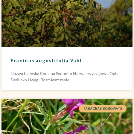
Fraxinus angustifolia Vahl
Nazwa łacińska Rodzina Synonim Nazwa zwyczajowa Opis
Siedlisko Uwagi Rozmieszczenie
FABACEAE BOBOWATE