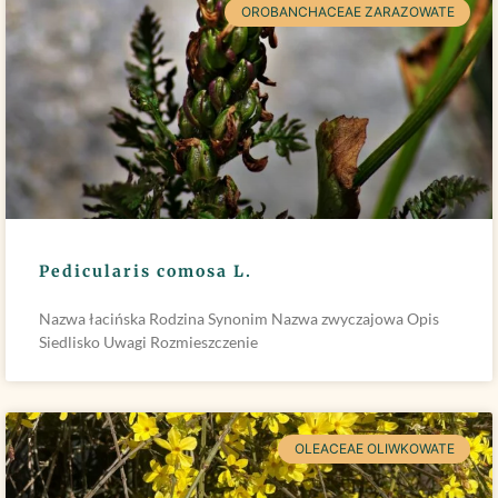
OROBANCHACEAE ZARAZOWATE
Pedicularis comosa L.
Nazwa łacińska Rodzina Synonim Nazwa zwyczajowa Opis
Siedlisko Uwagi Rozmieszczenie
OLEACEAE OLIWKOWATE