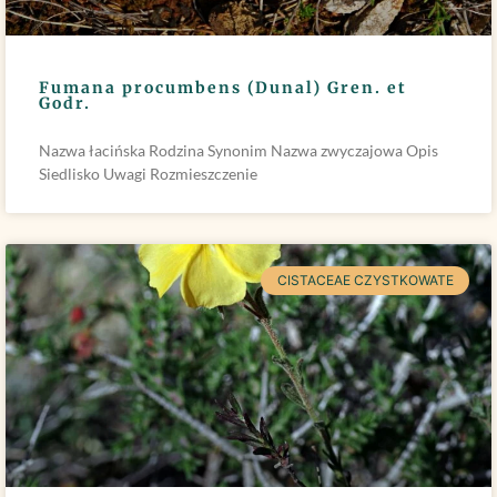
Fumana procumbens (Dunal) Gren. et
Godr.
Nazwa łacińska Rodzina Synonim Nazwa zwyczajowa Opis
Siedlisko Uwagi Rozmieszczenie
CISTACEAE CZYSTKOWATE