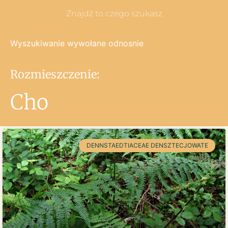
Znajdź to czego szukasz
Wyszukiwanie wywołane odnosnie
Rozmieszczenie:
Cho
DENNSTAEDTIACEAE DENSZTECJOWATE