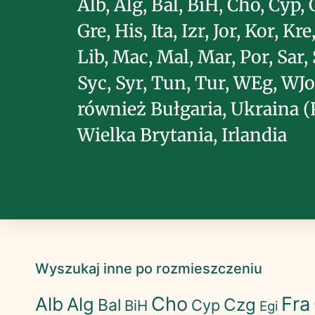
Alb, Alg, Bal, BiH, Cho, Cyp, 
Gre, His, Ita, Izr, Jor, Kor, Kre
Lib, Mac, Mal, Mar, Por, Sar, 
Syc, Syr, Tun, Tur, WEg, WJo
również Bułgaria, Ukraina 
Wielka Brytania, Irlandia
Wyszukaj inne po rozmieszczeniu
Cho
Fra
Alb
Alg
Czg
Bal
Cyp
BiH
Egi