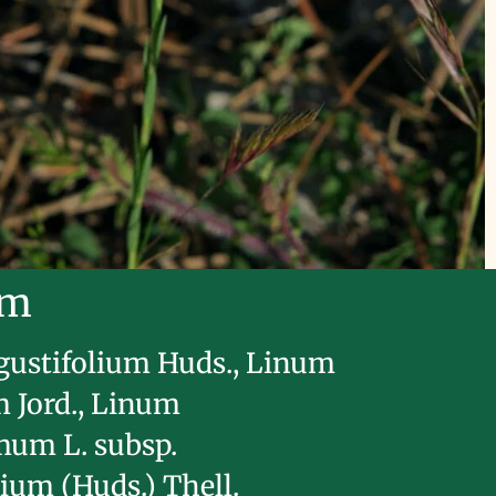
im
ustifolium Huds., Linum
Jord., Linum
imum L. subsp.
ium (Huds.) Thell.