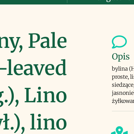
ny, Pale
Opis
-leaved
bylina (
proste, 
siedzące
.), Lino
jasnonie
żyłkowan
ł.), lino