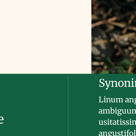
Synon
Linum ang
ambiguum 
e
usitatiss
angustifol