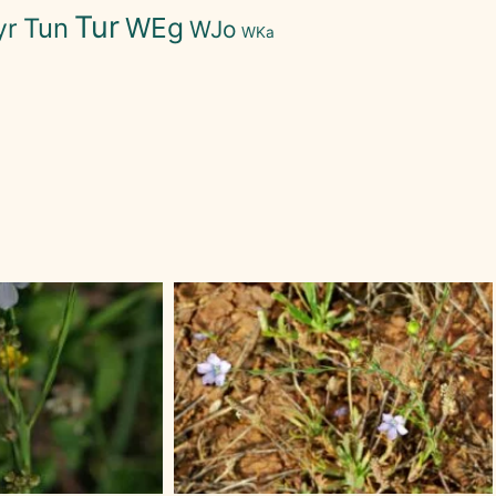
Tur
WEg
Tun
yr
WJo
WKa