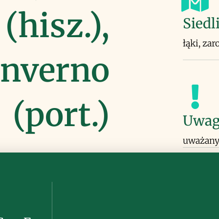
 (hisz.),
Siedl
łąki, zar
inverno
(port.)
Uwag
uważany