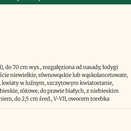
H), do 70 cm wys., rozgałęziona od nasady, łodygi
liście niewielkie, równowąskie lub wąskolancetowate,
, kwiaty w luźnym, szczytowym kwiatostanie,
bieskie, różowe, do prawie białych, z niebieskim
iem, do 2,5 cm śred., V-VII, owocem torebka