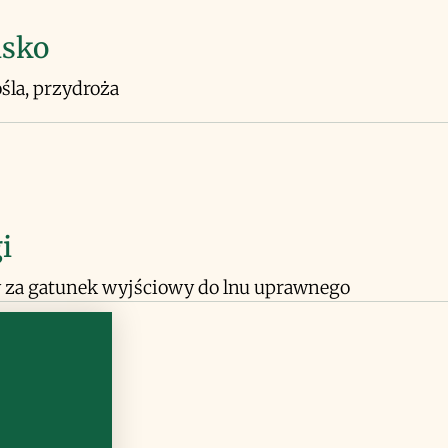
isko
ośla, przydroża
i
 za gatunek wyjściowy do lnu uprawnego