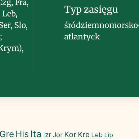
Czg, Fra,
Typ zasięgu
, Leb,
Ser, Slo,
śródziemnomorsko
;
atlantyck
(Krym),
His
Ita
Gre
Kor
Kre
Izr
Jor
Leb
Lib