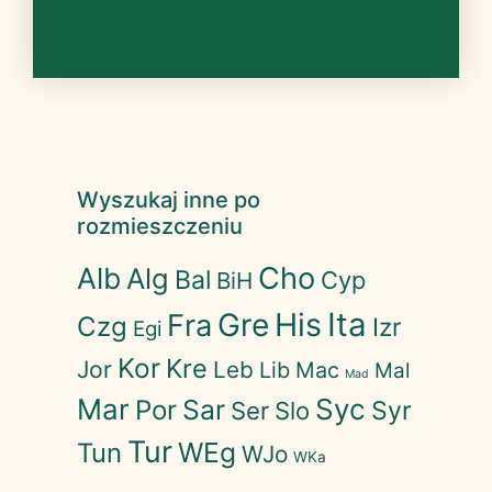
Wyszukaj inne po
rozmieszczeniu
Cho
Alb
Alg
Bal
Cyp
BiH
His
Ita
Gre
Fra
Czg
Izr
Egi
Kor
Kre
Jor
Leb
Lib
Mac
Mal
Mad
Mar
Syc
Sar
Por
Syr
Ser
Slo
Tur
WEg
Tun
WJo
WKa