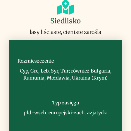
Siedlisko
lasy liściaste, cieniste zarośla
Rozmieszczenie
Cyp, Gre, Leb, Syr, Tur; również Bułgaria,
Uwagi
Rumunia, Mołdawia, Ukraina (Krym)
nazwa gatunkowa od nazwiska: Walter
Siehe (1859-1928), niemiecki botanik,
Typ zasięgu
badacz Bliskiego Wchodu
płd.-wsch. europejski-zach. azjatycki