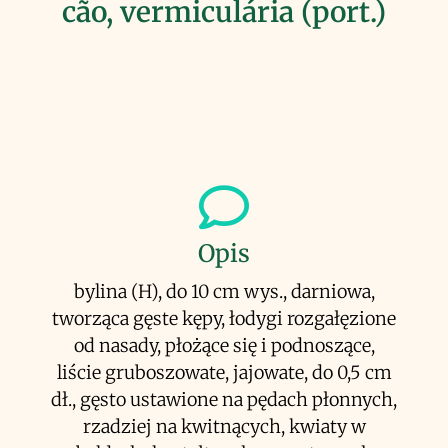
cão, vermiculária (port.)
Opis
bylina (H), do 10 cm wys., darniowa,
tworząca gęste kępy, łodygi rozgałęzione
od nasady, płożące się i podnoszące,
liście gruboszowate, jajowate, do 0,5 cm
dł., gęsto ustawione na pędach płonnych,
rzadziej na kwitnących, kwiaty w