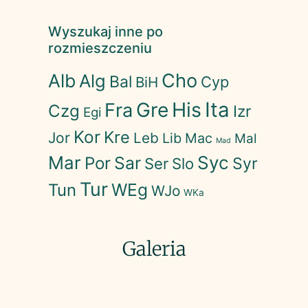
Wyszukaj inne po
rozmieszczeniu
Cho
Alb
Alg
Bal
Cyp
BiH
His
Ita
Gre
Fra
Czg
Izr
Egi
Kor
Kre
Jor
Leb
Lib
Mac
Mal
Mad
Mar
Syc
Sar
Por
Syr
Ser
Slo
Tur
WEg
Tun
WJo
WKa
Galeria