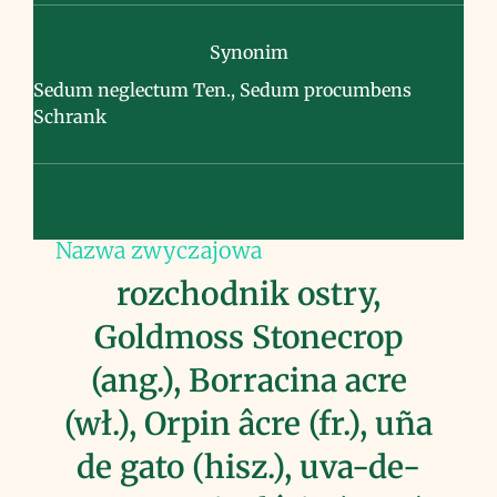
Synonim
Sedum neglectum Ten., Sedum procumbens
Schrank
Nazwa zwyczajowa
rozchodnik ostry,
Goldmoss Stonecrop
(ang.), Borracina acre
(wł.), Orpin âcre (fr.), uña
de gato (hisz.), uva-de-