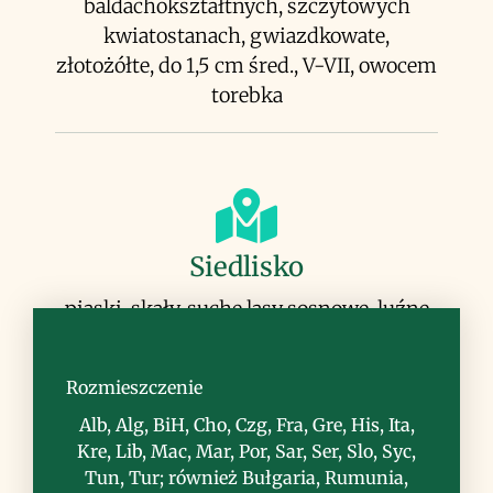
baldachokształtnych, szczytowych
kwiatostanach, gwiazdkowate,
złotożółte, do 1,5 cm śred., V-VII, owocem
torebka
Siedlisko
piaski, skały, suche lasy sosnowe, luźne
murawy kserotermiczne, przydroża,
miejsca kamieniste
Rozmieszczenie
Alb, Alg, BiH, Cho, Czg, Fra, Gre, His, Ita,
Kre, Lib, Mac, Mar, Por, Sar, Ser, Slo, Syc,
Tun, Tur; również Bułgaria, Rumunia,