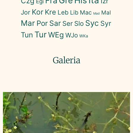
His
Ita
Gre
Fra
Czg
Izr
Egi
Kor
Kre
Jor
Leb
Lib
Mac
Mal
Mad
Mar
Syc
Sar
Por
Syr
Ser
Slo
Tur
WEg
Tun
WJo
WKa
Galeria