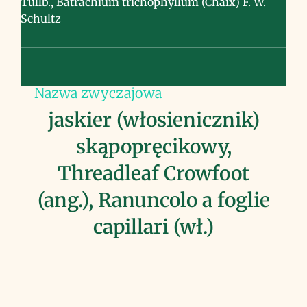
Tullb., Batrachium trichophyllum (Chaix) F. W.
Schultz
Nazwa zwyczajowa
jaskier (włosienicznik)
skąpopręcikowy,
Threadleaf Crowfoot
(ang.), Ranuncolo a foglie
capillari (wł.)