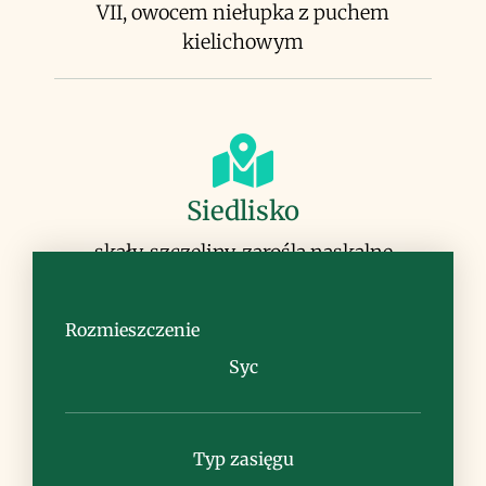
VII, owocem niełupka z puchem
kielichowym
Siedlisko
skały, szczeliny, zarośla naskalne
Rozmieszczenie
Syc
Uwagi
Typ zasięgu
inne podgatunki H. pendulum występują