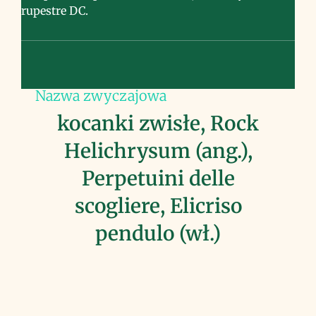
rupestre DC.
Nazwa zwyczajowa
kocanki zwisłe, Rock
Helichrysum (ang.),
Perpetuini delle
scogliere, Elicriso
pendulo (wł.)