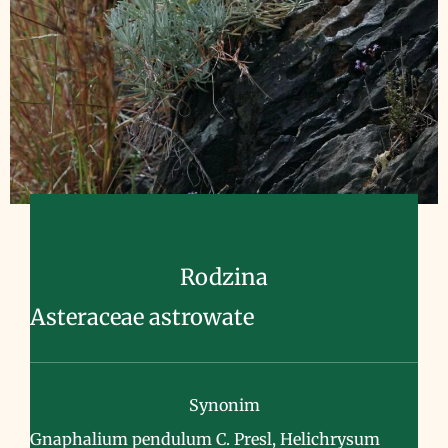
Rodzina
Asteraceae astrowate
Synonim
Gnaphalium pendulum C. Presl, Helichrysum