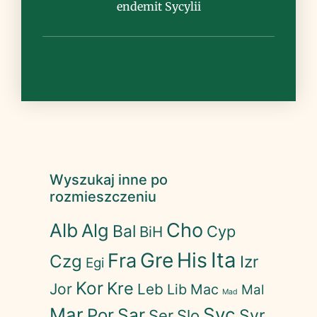
w Hiszpanii i krajach Magrebu
endemit Sycylii
Wyszukaj inne po
rozmieszczeniu
Cho
Alb
Alg
Bal
Cyp
BiH
His
Ita
Gre
Fra
Czg
Izr
Egi
Kor
Kre
Jor
Leb
Lib
Mac
Mal
Mad
Mar
Syc
Sar
Por
Syr
Ser
Slo