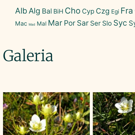
Cho
Fra
Alb
Alg
Czg
Bal
Cyp
BiH
Egi
Mar
Syc
Sar
Por
S
Ser
Slo
Mac
Mal
Mad
Galeria