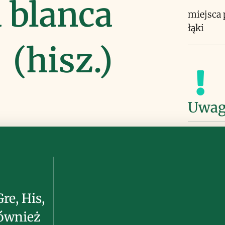
a blanca
miejsca 
łąki
(hisz.)
Uwag
Gre, His,
 również