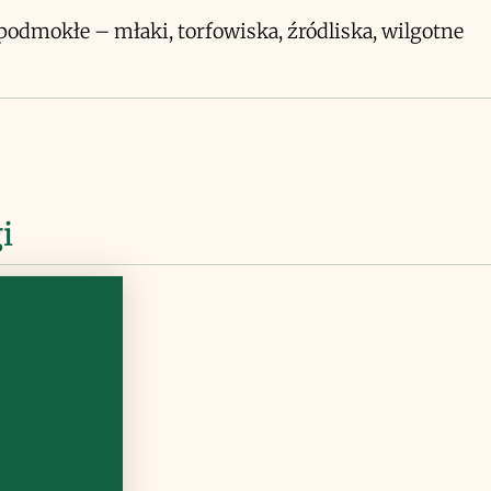
podmokłe – młaki, torfowiska, źródliska, wilgotne
i