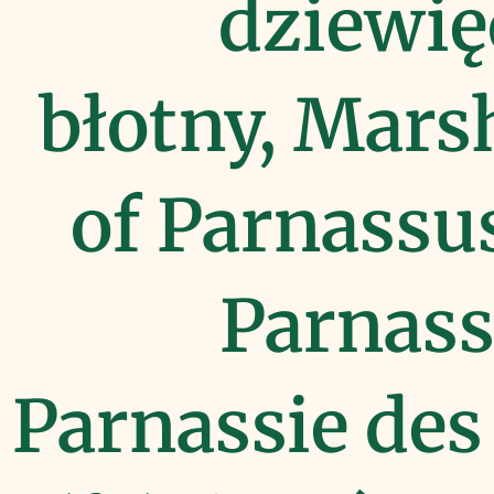
dziewię
błotny, Mars
of Parnassus
Parnassi
Parnassie des