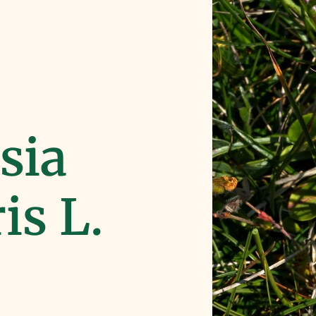
sia
is L.