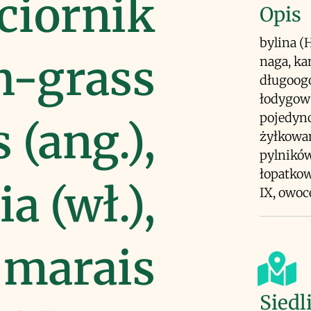
ciornik
Opis
bylina (
h-grass
naga, ka
długoogo
łodygowy
pojedync
 (ang.),
żyłkowan
pylników
łopatkow
a (wł.),
IX, owo
 marais
Siedl