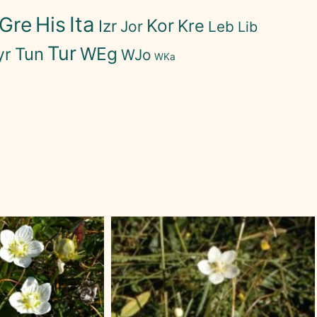
His
Ita
Gre
Kor
Kre
Izr
Jor
Leb
Lib
Tur
WEg
Tun
yr
WJo
WKa