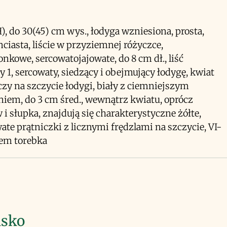
H), do 30(45) cm wys., łodyga wzniesiona, prosta,
nciasta, liście w przyziemnej różyczce,
nkowe, sercowatojajowate, do 8 cm dł., liść
 1, sercowaty, siedzący i obejmujący łodygę, kwiat
zy na szczycie łodygi, biały z ciemniejszym
iem, do 3 cm śred., wewnątrz kwiatu, oprócz
 i słupka, znajdują się charakterystyczne żółte,
ate prątniczki z licznymi frędzlami na szczycie, VI-
cem torebka
isko