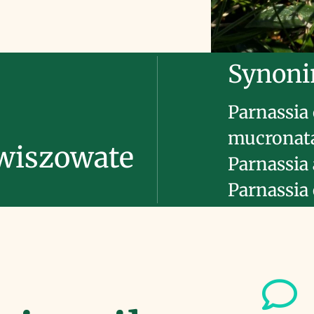
Synon
Parnassia 
mucronata 
awiszowate
Parnassia 
Parnassia 