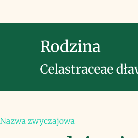
Rodzina
Celastraceae dł
Nazwa zwyczajowa