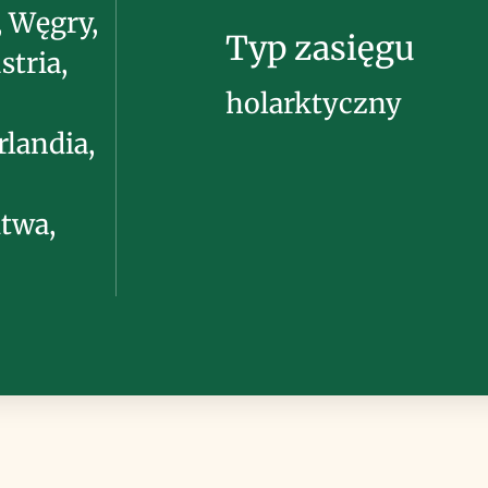
, Węgry,
Typ zasięgu
stria,
holarktyczny
rlandia,
itwa,