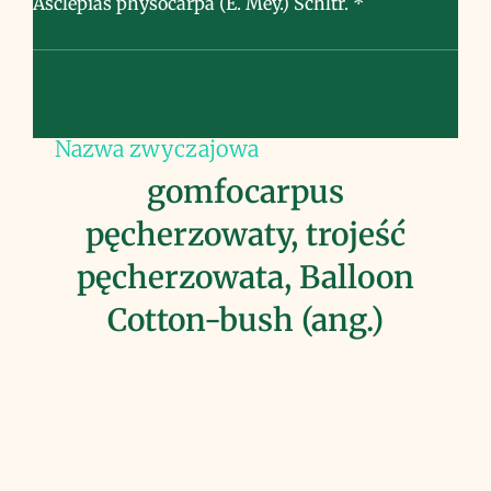
Asclepias physocarpa (E. Mey.) Schltr. *
Nazwa zwyczajowa
gomfocarpus
pęcherzowaty, trojeść
pęcherzowata, Balloon
Cotton-bush (ang.)