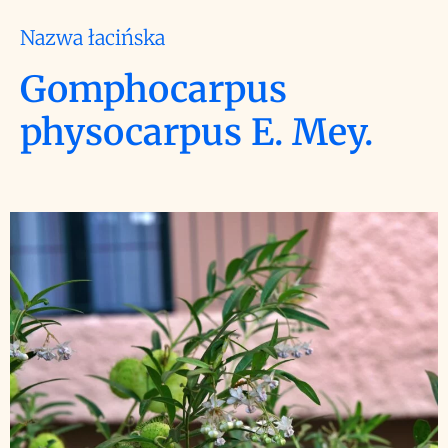
Nazwa łacińska
Gomphocarpus
physocarpus E. Mey.