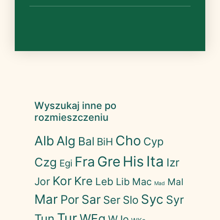
Wyszukaj inne po
rozmieszczeniu
Cho
Alb
Alg
Bal
Cyp
BiH
His
Ita
Gre
Fra
Czg
Izr
Egi
Kor
Kre
Jor
Leb
Lib
Mac
Mal
Mad
Mar
Syc
Sar
Por
Syr
Ser
Slo
Tur
WEg
Tun
WJo