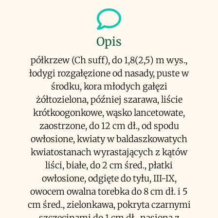
Opis
półkrzew (Ch suff), do 1,8(2,5) m wys.,
łodygi rozgałęzione od nasady, puste w
środku, kora młodych gałęzi
żółtozielona, później szarawa, liście
krótkoogonkowe, wąsko lancetowate,
zaostrzone, do 12 cm dł., od spodu
owłosione, kwiaty w baldaszkowatych
kwiatostanach wyrastających z kątów
liści, białe, do 2 cm śred., płatki
owłosione, odgięte do tyłu, III-IX,
owocem owalna torebka do 8 cm dł. i 5
cm śred., zielonkawa, pokryta czarnymi
szczecinami do 1 cm dł., nasiona z