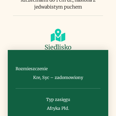
jedwabistym puchem
Siedlisko
ogrody, parki, czasem dziczeje
Rozmieszczenie
Kre, Syc – zadomowiony
Uwagi
Typ zasięgu
roślina z trującym sokiem mlecznym
Afryka Płd.