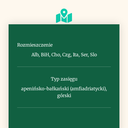
Siedlisko
kamieniste murawy górskie, skały, piargi
Rozmieszczenie
Alb, BiH, Cho, Czg, Ita, Ser, Slo
Typ zasięgu
Uwagi
apenińsko-bałkański (amfiadriatycki),
górski