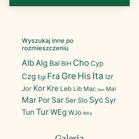
Wyszukaj inne po
rozmieszczeniu
Cho
Alb
Alg
Bal
Cyp
BiH
His
Ita
Gre
Fra
Czg
Izr
Egi
Kor
Kre
Jor
Leb
Lib
Mac
Mal
Mad
Mar
Syc
Sar
Por
Syr
Ser
Slo
Tur
WEg
Tun
WJo
WKa
Galeria