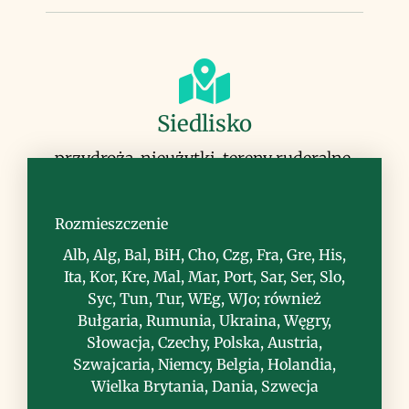
Siedlisko
przydroża, nieużytki, tereny ruderalne,
pasożytuje na astrowatych, zwłaszcza na
bylicach (Artemisia)
Rozmieszczenie
Alb, Alg, Bal, BiH, Cho, Czg, Fra, Gre, His,
Ita, Kor, Kre, Mal, Mar, Port, Sar, Ser, Slo,
Syc, Tun, Tur, WEg, WJo; również
Bułgaria, Rumunia, Ukraina, Węgry,
Słowacja, Czechy, Polska, Austria,
Uwagi
Szwajcaria, Niemcy, Belgia, Holandia,
Wielka Brytania, Dania, Szwecja