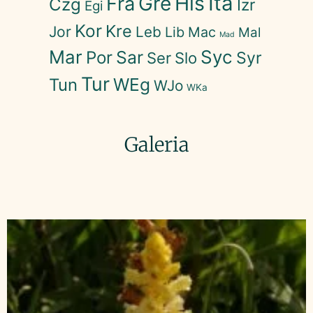
His
Ita
Gre
Fra
Czg
Izr
Egi
Kor
Kre
Jor
Leb
Lib
Mac
Mal
Mad
Mar
Syc
Sar
Por
Syr
Ser
Slo
Tur
WEg
Tun
WJo
WKa
Galeria