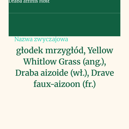
Draba affinis Host
Nazwa zwyczajowa
głodek mrzygłód, Yellow
Whitlow Grass (ang.),
Draba aizoide (wł.), Drave
faux-aizoon (fr.)