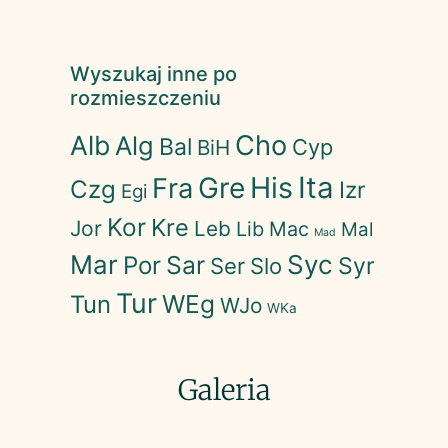
Wyszukaj inne po
rozmieszczeniu
Cho
Alb
Alg
Bal
Cyp
BiH
His
Ita
Gre
Fra
Czg
Izr
Egi
Kor
Kre
Jor
Leb
Lib
Mac
Mal
Mad
Mar
Syc
Sar
Por
Syr
Ser
Slo
Tur
WEg
Tun
WJo
WKa
Galeria