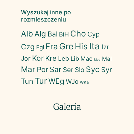
Wyszukaj inne po
rozmieszczeniu
Cho
Alb
Alg
Bal
Cyp
BiH
His
Ita
Gre
Fra
Czg
Izr
Egi
Kor
Kre
Jor
Leb
Lib
Mac
Mal
Mad
Mar
Syc
Sar
Por
Syr
Ser
Slo
Tur
WEg
Tun
WJo
WKa
Galeria