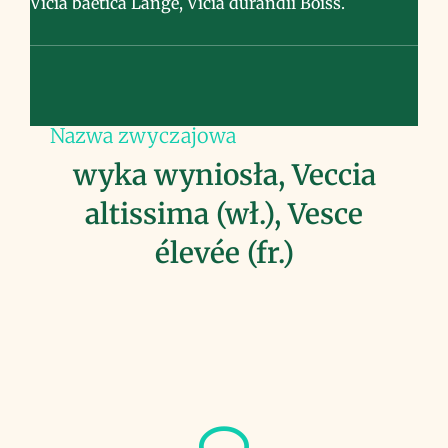
Vicia baetica Lange, Vicia durandii Boiss.
Nazwa zwyczajowa
wyka wyniosła, Veccia
altissima (wł.), Vesce
élevée (fr.)