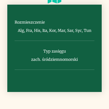
Siedlisko
lasy i zarośla, często przy morzu
Rozmieszczenie
Alg, Fra, His, Ita, Kor, Mar, Sar, Syc, Tun
Typ zasięgu
Uwagi
zach. śródziemnomorski