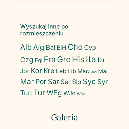
Wyszukaj inne po
rozmieszczeniu
Cho
Alb
Alg
Bal
Cyp
BiH
His
Ita
Gre
Fra
Czg
Izr
Egi
Kor
Kre
Jor
Leb
Lib
Mac
Mal
Mad
Mar
Syc
Sar
Por
Syr
Ser
Slo
Tur
WEg
Tun
WJo
WKa
Galeria