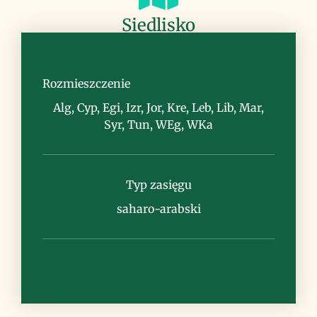
Siedlisko
piaski i skały przybrzeżne, pustynie i
półpustynie
Rozmieszczenie
Alg, Cyp, Egi, Izr, Jor, Kre, Leb, Lib, Mar,
Syr, Tun, WEg, WKa
Uwagi
Typ zasięgu
saharo-arabski