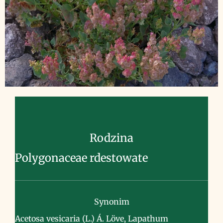
Rodzina
Polygonaceae rdestowate
Synonim
Acetosa vesicaria (L.) Á. Löve, Lapathum