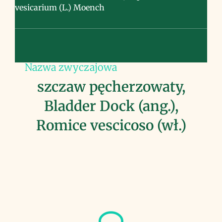
vesicarium (L.) Moench
Nazwa zwyczajowa
szczaw pęcherzowaty,
Bladder Dock (ang.),
Romice vescicoso (wł.)