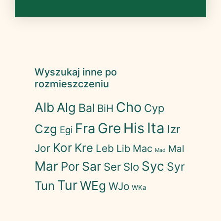
Wyszukaj inne po
rozmieszczeniu
Cho
Alb
Alg
Bal
Cyp
BiH
His
Ita
Gre
Fra
Czg
Izr
Egi
Kor
Kre
Jor
Leb
Lib
Mac
Mal
Mad
Mar
Syc
Sar
Por
Syr
Ser
Slo
Tur
WEg
Tun
WJo
WKa