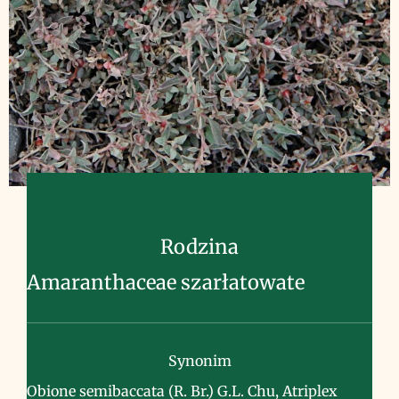
Rodzina
Amaranthaceae szarłatowate
Synonim
Obione semibaccata (R. Br.) G.L. Chu, Atriplex