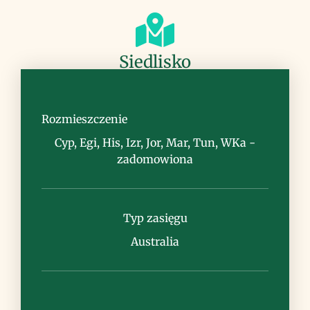
Siedlisko
tereny zaburzone, ruderalne, często
zasolone
Rozmieszczenie
Cyp, Egi, His, Izr, Jor, Mar, Tun, WKa -
zadomowiona
Uwagi
Typ zasięgu
Australia