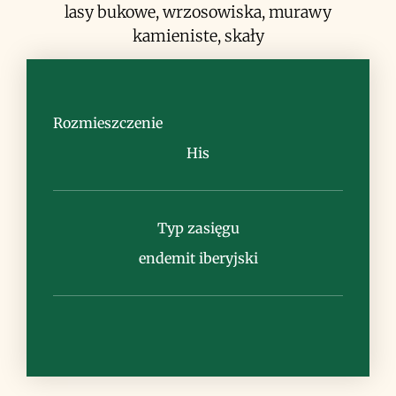
lasy bukowe, wrzosowiska, murawy
kamieniste, skały
Rozmieszczenie
His
Uwagi
zasięg ograniczony do Gór
Typ zasięgu
Kantabryjskich i gór w okolicy miasta
Leon
endemit iberyjski