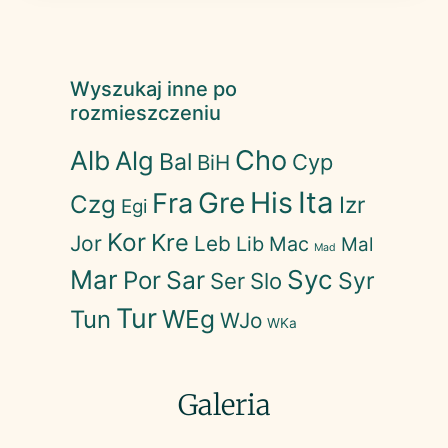
Wyszukaj inne po
rozmieszczeniu
Cho
Alb
Alg
Bal
Cyp
BiH
His
Ita
Gre
Fra
Czg
Izr
Egi
Kor
Kre
Jor
Leb
Lib
Mac
Mal
Mad
Mar
Syc
Sar
Por
Syr
Ser
Slo
Tur
WEg
Tun
WJo
WKa
Galeria