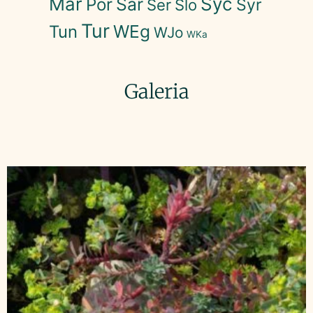
Mar
Syc
Sar
Por
Syr
Ser
Slo
Tur
WEg
Tun
WJo
WKa
Galeria