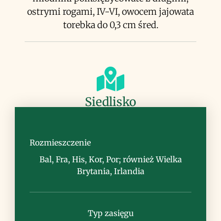
ostrymi rogami, IV-VI, owocem jajowata
torebka do 0,3 cm śred.
Siedlisko
wydmy nadmorskie, rzadziej skały i
klify
Rozmieszczenie
Bal, Fra, His, Kor, Por; również Wielka
Brytania, Irlandia
Uwagi
Typ zasięgu