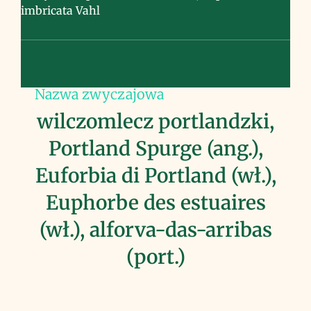
imbricata Vahl
Nazwa zwyczajowa
wilczomlecz portlandzki,
Portland Spurge (ang.),
Euforbia di Portland (wł.),
Euphorbe des estuaires
(wł.), alforva-das-arribas
(port.)