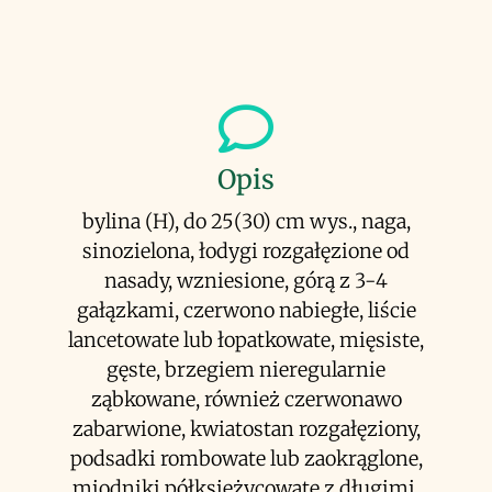
Opis
bylina (H), do 25(30) cm wys., naga,
sinozielona, łodygi rozgałęzione od
nasady, wzniesione, górą z 3-4
gałązkami, czerwono nabiegłe, liście
lancetowate lub łopatkowate, mięsiste,
gęste, brzegiem nieregularnie
ząbkowane, również czerwonawo
zabarwione, kwiatostan rozgałęziony,
podsadki rombowate lub zaokrąglone,
miodniki półksiężycowate z długimi,