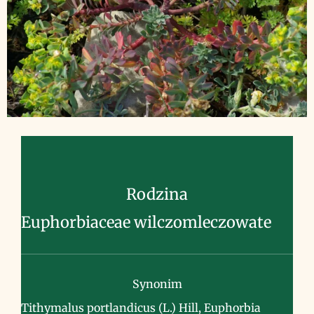
Rodzina
Euphorbiaceae wilczomleczowate
Synonim
Tithymalus portlandicus (L.) Hill, Euphorbia