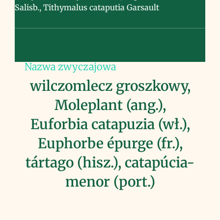
Salisb., Tithymalus cataputia Garsault
Nazwa zwyczajowa
wilczomlecz groszkowy,
Moleplant (ang.),
Euforbia catapuzia (wł.),
Euphorbe épurge (fr.),
tártago (hisz.), catapúcia-
menor (port.)