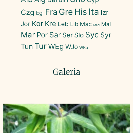
His
Ita
Gre
Fra
Czg
Izr
Egi
Kor
Kre
Jor
Leb
Lib
Mac
Mal
Mad
Mar
Syc
Sar
Por
Syr
Ser
Slo
Tur
WEg
Tun
WJo
WKa
Galeria