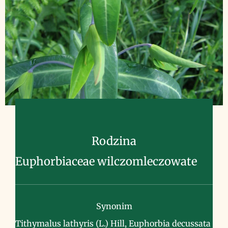
Rodzina
Euphorbiaceae wilczomleczowate
Synonim
Tithymalus lathyris (L.) Hill, Euphorbia decussata