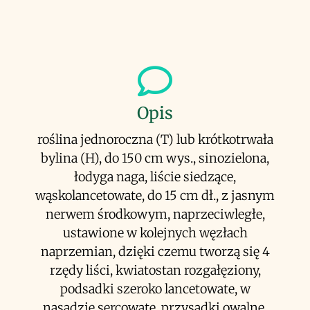
Opis
roślina jednoroczna (T) lub krótkotrwała
bylina (H), do 150 cm wys., sinozielona,
łodyga naga, liście siedzące,
wąskolancetowate, do 15 cm dł., z jasnym
nerwem środkowym, naprzeciwległe,
ustawione w kolejnych węzłach
naprzemian, dzięki czemu tworzą się 4
rzędy liści, kwiatostan rozgałęziony,
podsadki szeroko lancetowate, w
nasadzie sercowate, przysadki owalne,