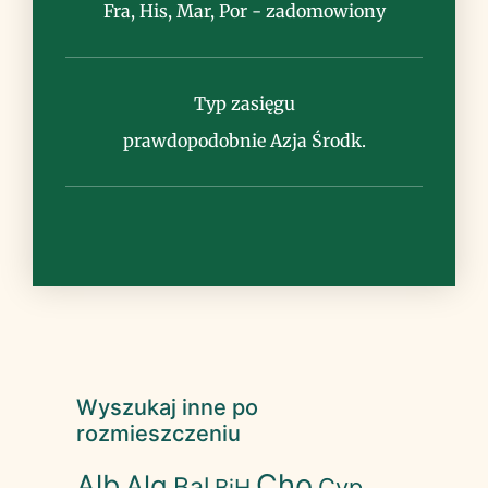
Fra, His, Mar, Por - zadomowiony
Uwagi
gatunek znany w Europie już w
Typ zasięgu
starożytności jako roślina lecznicza,
zadomowiony w wielu krajach
prawdopodobnie Azja Środk.
Wyszukaj inne po
rozmieszczeniu
Cho
Alb
Alg
Bal
Cyp
BiH