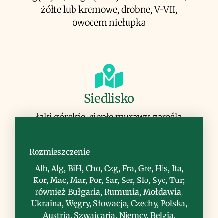
żółte lub kremowe, drobne, V-VII,
owocem niełupka
Siedlisko
łąki górskie, ciepłe murawy, zarośla
Rozmieszczenie
Alb, Alg, BiH, Cho, Czg, Fra, Gre, His, Ita,
Kor, Mac, Mar, Por, Sar, Ser, Slo, Syc, Tur;
Uwagi
również Bułgaria, Rumunia, Mołdawia,
Ukraina, Węgry, Słowacja, Czechy, Polska,
gatunek bardzo zmienny, wiele lokalnych
Austria, Szwajcaria, Niemcy, Belgia,