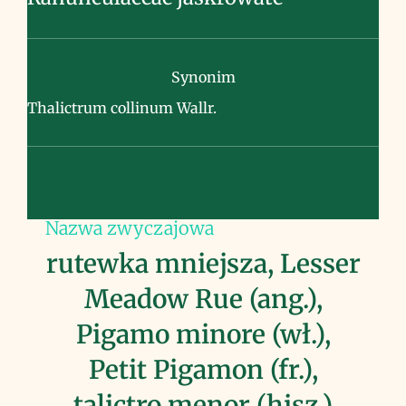
Synonim
Thalictrum collinum Wallr.
Nazwa zwyczajowa
rutewka mniejsza, Lesser
Meadow Rue (ang.),
Pigamo minore (wł.),
Petit Pigamon (fr.),
talictro menor (hisz.)