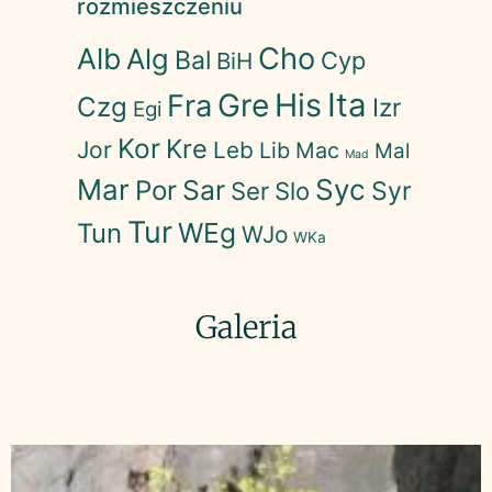
rozmieszczeniu
Cho
Alb
Alg
Bal
Cyp
BiH
His
Ita
Gre
Fra
Czg
Izr
Egi
Kor
Kre
Jor
Leb
Lib
Mac
Mal
Mad
Mar
Syc
Sar
Por
Syr
Ser
Slo
Tur
WEg
Tun
WJo
WKa
Galeria