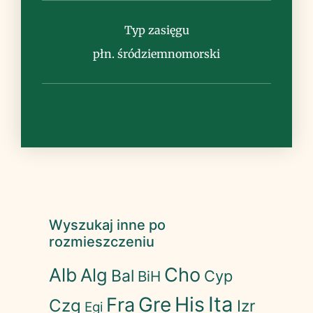
Uwagi
Typ zasięgu
płn. śródziemnomorski
Wyszukaj inne po
rozmieszczeniu
Cho
Alb
Alg
Bal
Cyp
BiH
His
Ita
Gre
Fra
Czg
Izr
Egi