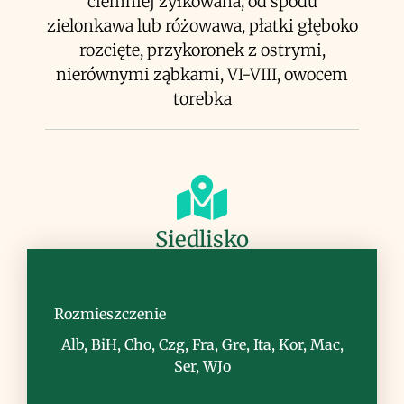
ciemniej żyłkowana, od spodu
zielonkawa lub różowawa, płatki głęboko
rozcięte, przykoronek z ostrymi,
nierównymi ząbkami, VI-VIII, owocem
torebka
Siedlisko
miejsca kamieniste, suche zbocza, luźne
zarośla, przydroża
Rozmieszczenie
Alb, BiH, Cho, Czg, Fra, Gre, Ita, Kor, Mac,
Ser, WJo