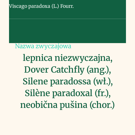
Viscago paradoxa (L.) Fourr.
Nazwa zwyczajowa
lepnica niezwyczajna,
Dover Catchfly (ang.),
Silene paradossa (wł.),
Silène paradoxal (fr.),
neobična pušina (chor.)