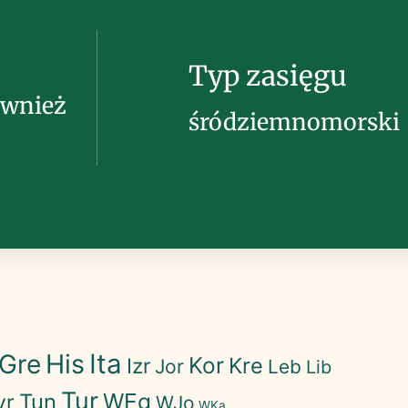
Typ zasięgu
również
śródziemnomorski
His
Ita
Gre
Kor
Kre
Izr
Jor
Leb
Lib
Tur
WEg
Tun
yr
WJo
WKa