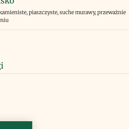
isko
kamieniste, piaszczyste, suche murawy, przeważnie
eniu
i