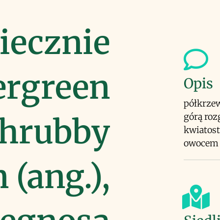
iecznie
ergreen
Opis
półkrzew
górą roz
Shrubby
kwiatosta
owocem 
 (ang.),