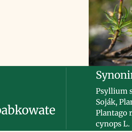
Synon
Psyllium 
Soják, Pla
babkowate
Plantago 
cynops L.