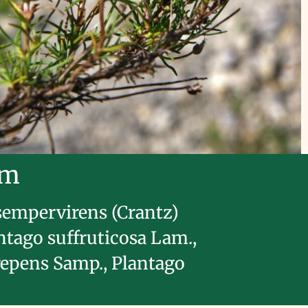
im
sempervirens (Crantz)
ntago suffruticosa Lam.,
repens Samp., Plantago