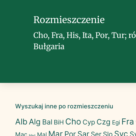
Rozmieszczenie
Cho, Fra, His, Ita, Por, Tur; 
Bułgaria
Wyszukaj inne po rozmieszczeniu
Cho
Fra
Alb
Alg
Czg
Bal
Cyp
BiH
Egi
Mar
Syc
Sar
Por
S
Ser
Slo
Mac
Mal
Mad