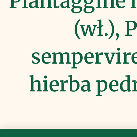
Piantaggine 
(wł.), 
semperviren
hierba ped