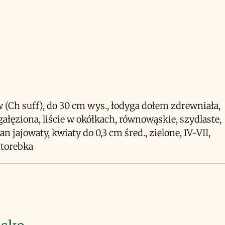
 (Ch suff), do 30 cm wys., łodyga dołem zdrewniała,
gałęziona, liście w okółkach, równowąskie, szydlaste,
n jajowaty, kwiaty do 0,3 cm śred., zielone, IV-VII,
torebka