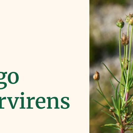
go
rvirens