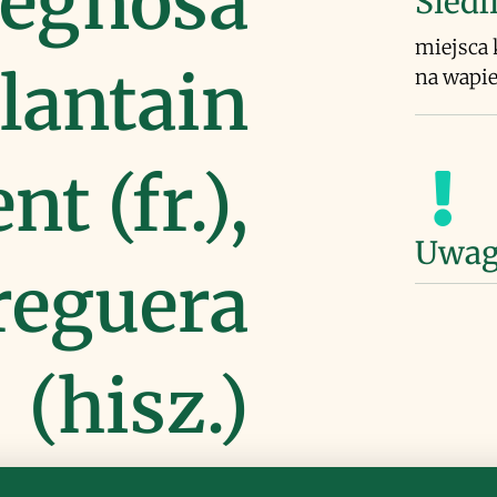
legnosa
Siedl
miejsca 
Plantain
na wapi
t (fr.),
Uwag
reguera
(hisz.)