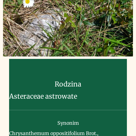
Rodzina
Asteraceae astrowate
Synonim
Chrysanthemum oppositifolium Brot.,