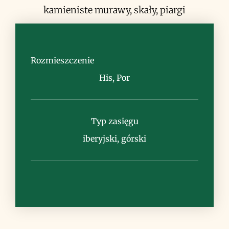
kamieniste murawy, skały, piargi
Rozmieszczenie
His, Por
Uwagi
wydzielono kilka podgatunków; w
Typ zasięgu
Górach Kantabryjskich P. o. subsp.
anomalum (Lag.) Vogt et Greuter
iberyjski, górski