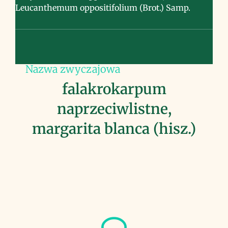
Leucanthemum oppositifolium (Brot.) Samp.
Nazwa zwyczajowa
falakrokarpum
naprzeciwlistne,
margarita blanca (hisz.)