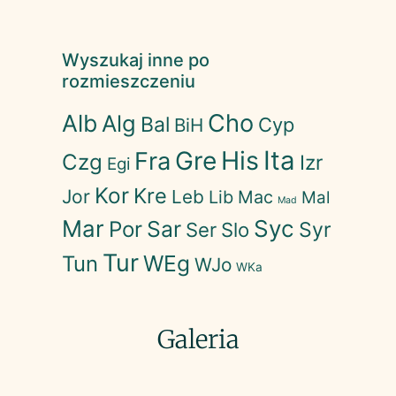
Wyszukaj inne po
rozmieszczeniu
Cho
Alb
Alg
Bal
Cyp
BiH
His
Ita
Gre
Fra
Czg
Izr
Egi
Kor
Kre
Jor
Leb
Lib
Mac
Mal
Mad
Mar
Syc
Sar
Por
Syr
Ser
Slo
Tur
WEg
Tun
WJo
WKa
Galeria