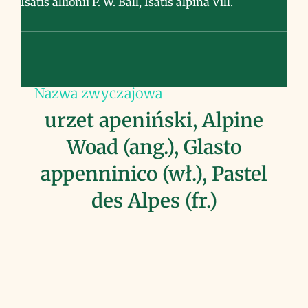
Isatis allionii P. W. Ball, Isatis alpina Vill.
Nazwa zwyczajowa
urzet apeniński, Alpine
Woad (ang.), Glasto
appenninico (wł.), Pastel
des Alpes (fr.)