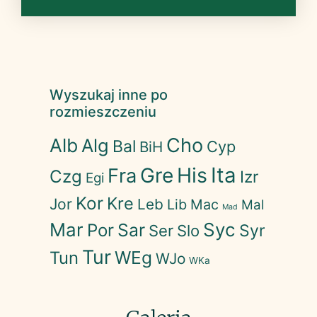
Wyszukaj inne po
rozmieszczeniu
Cho
Alb
Alg
Bal
Cyp
BiH
His
Ita
Gre
Fra
Czg
Izr
Egi
Kor
Kre
Jor
Leb
Lib
Mac
Mal
Mad
Mar
Syc
Sar
Por
Syr
Ser
Slo
Tur
WEg
Tun
WJo
WKa