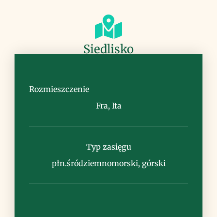
Siedlisko
kamieniste zbocza, piargi, 1600-2400 m
n.p.m.
Rozmieszczenie
Fra, Ita
Typ zasięgu
Uwagi
płn.śródziemnomorski, górski