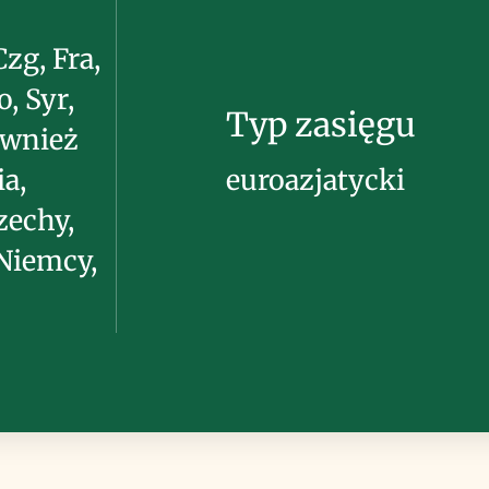
Czg, Fra,
o, Syr,
Typ zasięgu
ównież
a,
euroazjatycki
zechy,
 Niemcy,