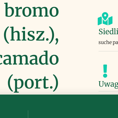
), bromo
(hisz.),
Siedl
suche pa
camado
(port.)
Uwag