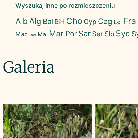
Wyszukaj inne po rozmieszczeniu
Cho
Fra
Alb
Alg
Czg
Bal
Cyp
BiH
Egi
Mar
Syc
Sar
Por
S
Ser
Slo
Mac
Mal
Mad
Galeria