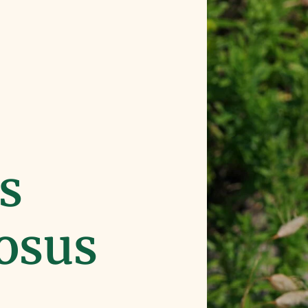
s
osus