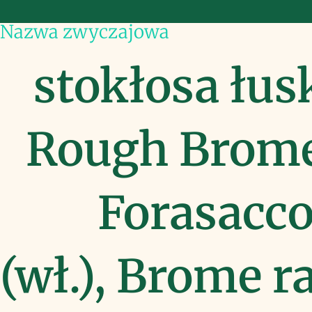
Nazwa zwyczajowa
stokłosa łus
Rough Brome 
Forasacco
(wł.), Brome r