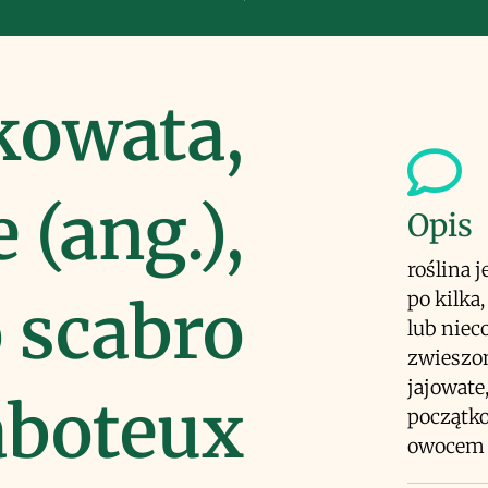
kowata,
(ang.),
Opis
roślina 
po kilka,
 scabro
lub niec
zwieszon
jajowate,
aboteux
początko
owocem 