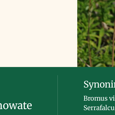
Synon
Bromus vil
nowate
Serrafalcu