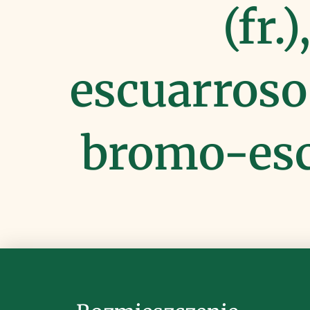
(fr.
escuarroso 
bromo-es