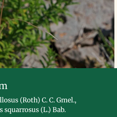
im
losus (Roth) C. C. Gmel.,
s squarrosus (L.) Bab.