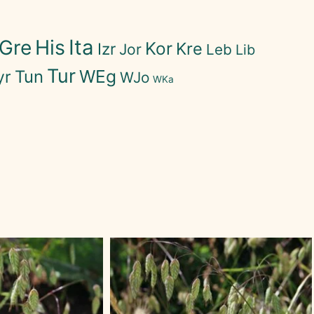
His
Ita
Gre
Kor
Kre
Izr
Jor
Leb
Lib
Tur
WEg
Tun
yr
WJo
WKa