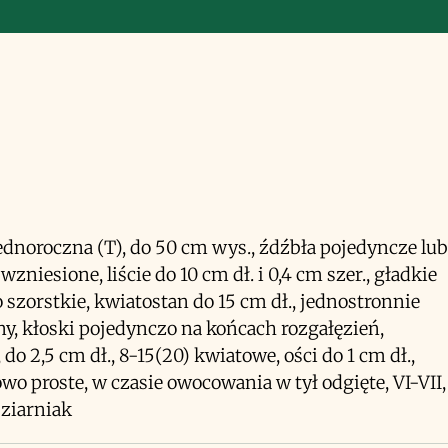
jednoroczna (T), do 50 cm wys., źdźbła pojedyncze lub
 wzniesione, liście do 10 cm dł. i 0,4 cm szer., gładkie
o szorstkie, kwiatostan do 15 cm dł., jednostronnie
y, kłoski pojedynczo na końcach rozgałęzień,
 do 2,5 cm dł., 8-15(20) kwiatowe, ości do 1 cm dł.,
wo proste, w czasie owocowania w tył odgięte, VI-VII,
ziarniak