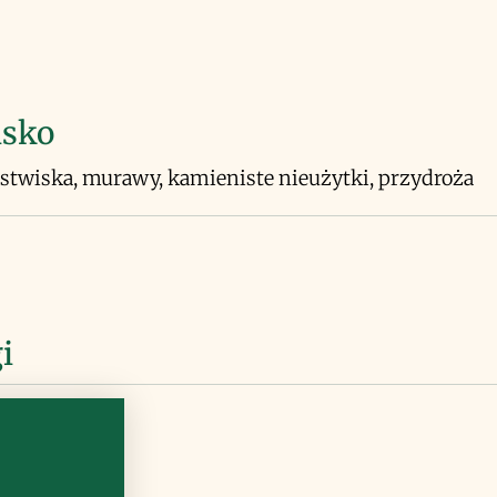
isko
stwiska, murawy, kamieniste nieużytki, przydroża
i