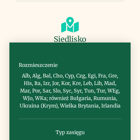
Siedlisko
tereny nadmorskie - piaski, skały,
miejsca kamieniste
Rozmieszczenie
Alb, Alg, Bal, Cho, Cyp, Czg, Egi, Fra, Gre,
His, Ita, Izr, Jor, Kor, Kre, Leb, Lib, Mad,
Mar, Por, Sar, Slo, Syc, Syr, Tun, Tur, WEg,
WJo, WKa; również Bułgaria, Rumunia,
Ukraina (Krym), Wielka Brytania, Irlandia
Uwagi
Typ zasięgu