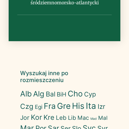
śródziemnomorsko-atlantycki
Wyszukaj inne po
rozmieszczeniu
Cho
Alb
Alg
Bal
Cyp
BiH
His
Ita
Gre
Fra
Czg
Izr
Egi
Kor
Kre
Jor
Leb
Lib
Mac
Mal
Mad
Mar
Syc
Sar
Por
Syr
Ser
Slo