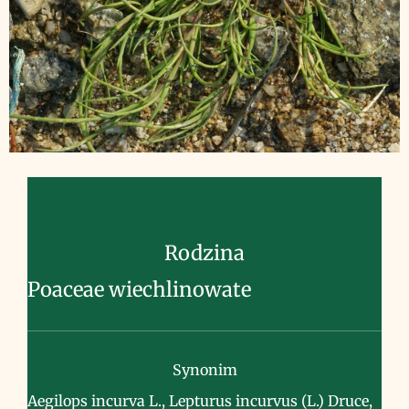
Rodzina
Poaceae wiechlinowate
Synonim
Aegilops incurva L., Lepturus incurvus (L.) Druce,