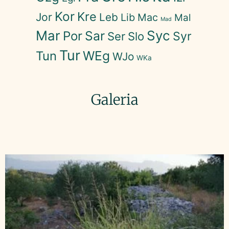
Kor
Kre
Jor
Leb
Lib
Mac
Mal
Mad
Mar
Syc
Sar
Por
Syr
Ser
Slo
Tur
WEg
Tun
WJo
WKa
Galeria