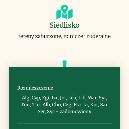
Siedlisko
tereny zaburzone, rolnicze i ruderalne
Uwagi
Rozmieszczenie
sadzone jako roślina paszowa i
Alg, Cyp, Egi, Izr, Jor, Leb, Lib, Mar, Syr,
przeciwerozyjna sorgo alepskie stało się
Tun, Tur; Alb, Cho, Czg, Fra Ita, Kor, Sar,
uciążliwym, inwazyjnym gatunkiem
Ser, Syc - zadomowiony
rozprzestrzenionym obecnie na całym
świecie w obszarach o odpowiednim