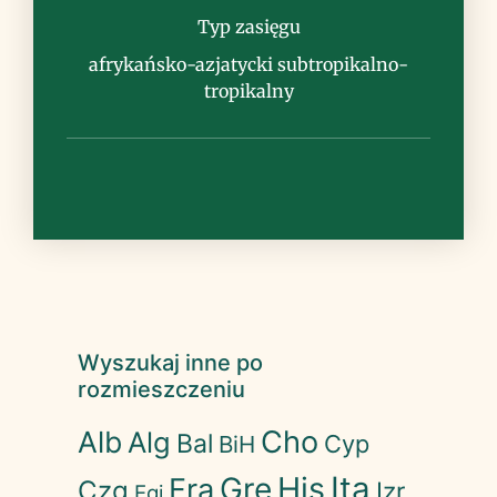
klimacie
Typ zasięgu
afrykańsko-azjatycki subtropikalno-
tropikalny
Wyszukaj inne po
rozmieszczeniu
Cho
Alb
Alg
Bal
Cyp
BiH
His
Ita
Gre
Fra
Czg
Izr
Egi