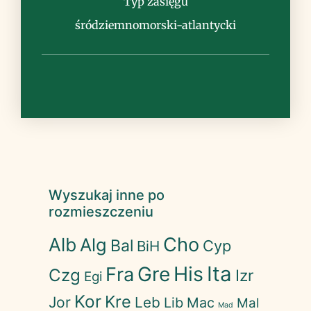
Typ zasięgu
śródziemnomorski-atlantycki
Wyszukaj inne po
rozmieszczeniu
Cho
Alb
Alg
Bal
Cyp
BiH
His
Ita
Gre
Fra
Czg
Izr
Egi
Kor
Kre
Jor
Leb
Lib
Mac
Mal
Mad