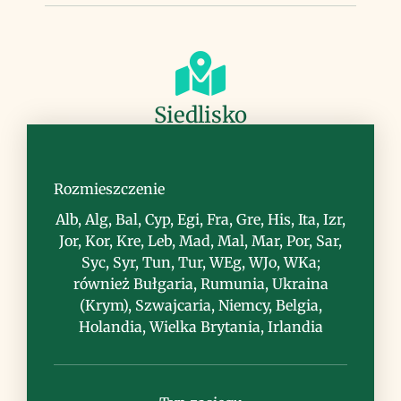
Siedlisko
zarośla śródziemnomorskie, murawy,
przydroża, nieużytki
Rozmieszczenie
Alb, Alg, Bal, Cyp, Egi, Fra, Gre, His, Ita, Izr,
Jor, Kor, Kre, Leb, Mad, Mal, Mar, Por, Sar,
Syc, Syr, Tun, Tur, WEg, WJo, WKa;
również Bułgaria, Rumunia, Ukraina
(Krym), Szwajcaria, Niemcy, Belgia,
Uwagi
Holandia, Wielka Brytania, Irlandia