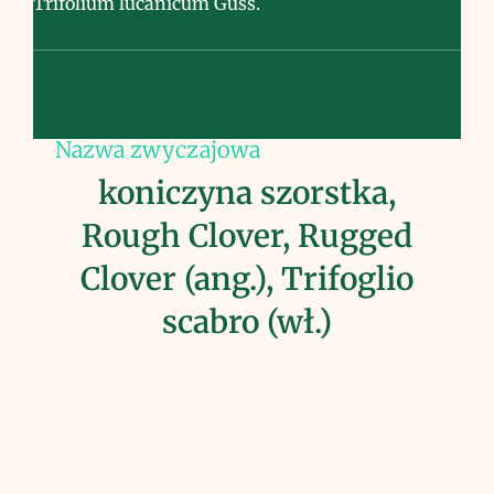
Trifolium lucanicum Guss.
Nazwa zwyczajowa
koniczyna szorstka,
Rough Clover, Rugged
Clover (ang.), Trifoglio
scabro (wł.)