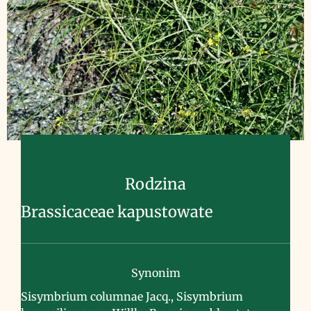
Rodzina
Brassicaceae kapustowate
Synonim
Sisymbrium columnae Jacq., Sisymbrium