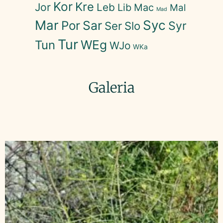
Kor
Kre
Jor
Leb
Lib
Mac
Mal
Mad
Mar
Syc
Sar
Por
Syr
Ser
Slo
Tur
WEg
Tun
WJo
WKa
Galeria