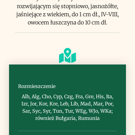
rozwijającym się stopniowo, jasnożółte,
jaśniejące z wiekiem, do 1 cm dł., IV-VIII,
owocem łuszczyna do 10 cm dł.
Siedlisko
tereny rolnicze i ruderalne, przydroża
Rozmieszczenie
Alb, Alg, Cho, Cyp, Czg, Fra, Gre, His, Ita,
Izr, Jor, Kor, Kre, Leb, Lib, Mad, Mar, Por,
Sar, Syc, Syr, Tun, Tur, WEg, WJo, WKa;
również Bułgaria, Rumunia
Uwagi