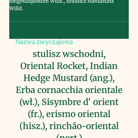
longesiliquosum Willk., Brassica subhastata
Willd.
Nazwa zwyczajowa
stulisz wschodni,
Oriental Rocket, Indian
Hedge Mustard (ang.),
Erba cornacchia orientale
(wł.), Sisymbre d' orient
(fr.), erismo oriental
(hisz.), rinchão-oriental