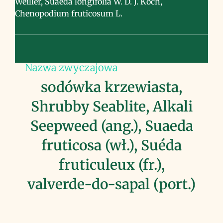
Weiller, Suaeda longifolia W. D. J. Koch,
Chenopodium fruticosum L.
Nazwa zwyczajowa
sodówka krzewiasta,
Shrubby Seablite, Alkali
Seepweed (ang.), Suaeda
fruticosa (wł.), Suéda
fruticuleux (fr.),
valverde-do-sapal (port.)