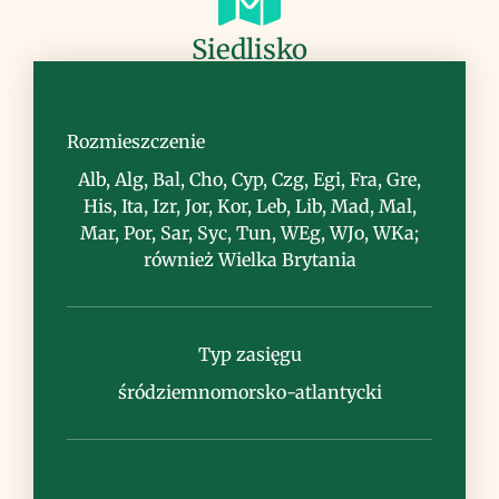
Siedlisko
nadmorskie skały, klify, wybrzeża,
miejsca zasolone
Rozmieszczenie
Alb, Alg, Bal, Cho, Cyp, Czg, Egi, Fra, Gre,
His, Ita, Izr, Jor, Kor, Leb, Lib, Mad, Mal,
Mar, Por, Sar, Syc, Tun, WEg, WJo, WKa;
również Wielka Brytania
Uwagi
Typ zasięgu
śródziemnomorsko-atlantycki