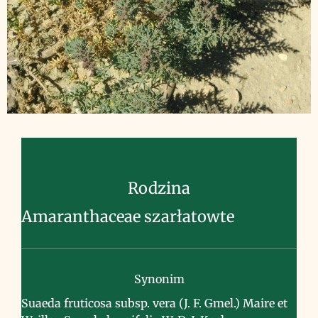
Rodzina
Amaranthaceae szarłatowte
Synonim
Suaeda fruticosa subsp. vera (J. F. Gmel.) Maire et