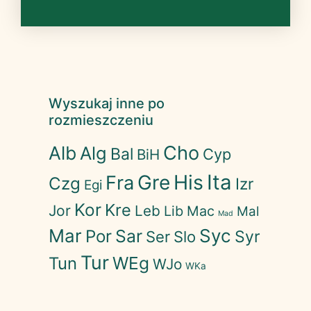
Wyszukaj inne po
rozmieszczeniu
Cho
Alb
Alg
Bal
Cyp
BiH
His
Ita
Gre
Fra
Czg
Izr
Egi
Kor
Kre
Jor
Leb
Lib
Mac
Mal
Mad
Mar
Syc
Sar
Por
Syr
Ser
Slo
Tur
WEg
Tun
WJo
WKa