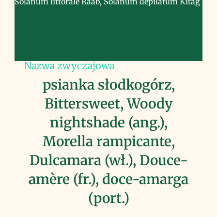
Solanum littorale Raab, Solanum depilatum Kitag
Nazwa zwyczajowa
psianka słodkogórz,
Bittersweet, Woody
nightshade (ang.),
Morella rampicante,
Dulcamara (wł.), Douce-
amère (fr.), doce-amarga
(port.)