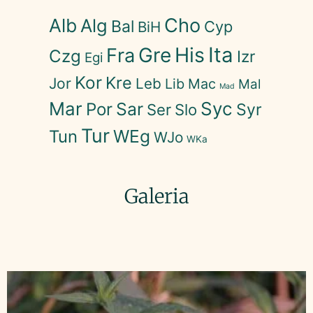
Cho
Alb
Alg
Bal
Cyp
BiH
His
Ita
Gre
Fra
Czg
Izr
Egi
Kor
Kre
Jor
Leb
Lib
Mac
Mal
Mad
Mar
Syc
Sar
Por
Syr
Ser
Slo
Tur
WEg
Tun
WJo
WKa
Galeria