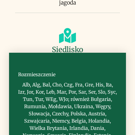
jagoda
Siedlisko
zarośla nad wodami, trzcinowiska,
wilgotne lasy i zarośla
Rozmieszczenie
Alb, Alg, Bal, Cho, Czg, Fra, Gre, His, Ita,
Izr, Jor, Kor, Leb, Mar, Por, Sar, Ser, Slo, Syc,
Tun, Tur, WEg, WJo; również Bułgaria,
Rumunia, Mołdawia, Ukraina, Węgry,
Słowacja, Czechy, Polska, Austria,
Uwagi
Szwajcaria, Niemcy, Belgia, Holandia,
Wielka Brytania, Irlandia, Dania,