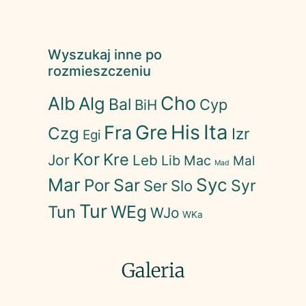
Wyszukaj inne po
rozmieszczeniu
Cho
Alb
Alg
Bal
Cyp
BiH
His
Ita
Gre
Fra
Czg
Izr
Egi
Kor
Kre
Jor
Leb
Lib
Mac
Mal
Mad
Mar
Syc
Sar
Por
Syr
Ser
Slo
Tur
WEg
Tun
WJo
WKa
Galeria