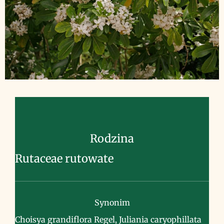
Rodzina
Rutaceae rutowate
Synonim
Choisya grandiflora Regel, Juliania caryophillata