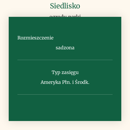
Siedlisko
ogrody, parki
Rozmieszczenie
sadzona
Uwagi
Typ zasięgu
krzew ozdobny, sadzony w cieplejszych
regionach Europy
Ameryka Płn. i Środk.