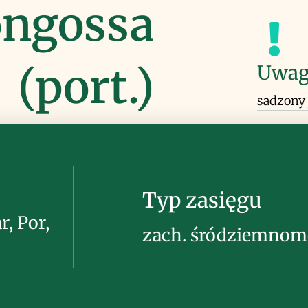
congossa
(port.)
Uwag
sadzony 
Typ zasięgu
r, Por,
zach. śródziemnom