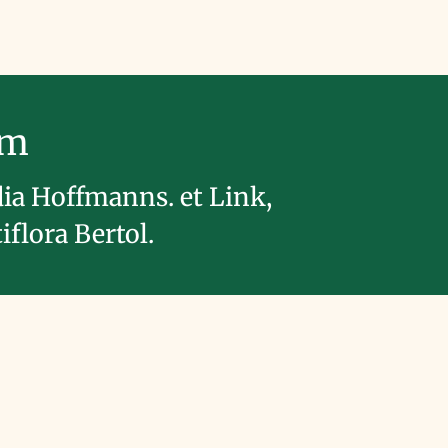
im
ia Hoffmanns. et Link,
iflora Bertol.