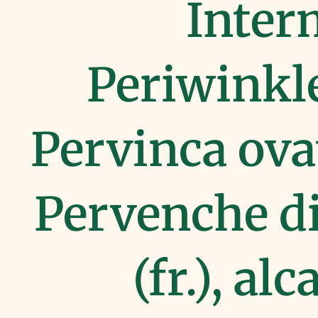
Inter
Periwinkle
Pervinca ovat
Pervenche d
(fr.), al