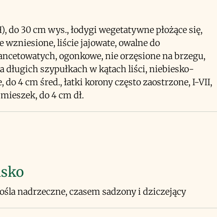
H), do 30 cm wys., łodygi wegetatywne płożące się,
 wzniesione, liście jajowate, owalne do
ancetowatych, ogonkowe, nie orzęsione na brzegu,
a długich szypułkach w kątach liści, niebiesko-
, do 4 cm śred., łatki korony często zaostrzone, I-VII,
ieszek, do 4 cm dł.
isko
arośla nadrzeczne, czasem sadzony i dziczejący