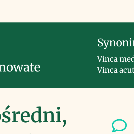
Synon
Vinca med
inowate
Vinca acut
średni,