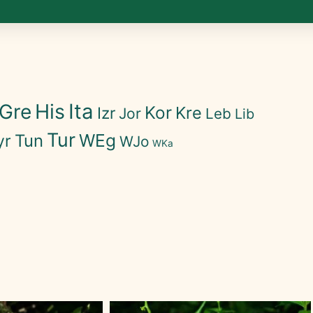
His
Ita
Gre
Kor
Kre
Izr
Jor
Leb
Lib
Tur
WEg
Tun
yr
WJo
WKa