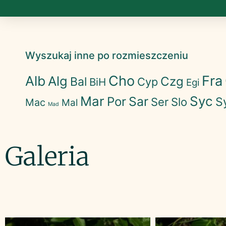
Wyszukaj inne po rozmieszczeniu
Cho
Fra
Alb
Alg
Czg
Bal
Cyp
BiH
Egi
Mar
Syc
Sar
Por
S
Ser
Slo
Mac
Mal
Mad
Galeria