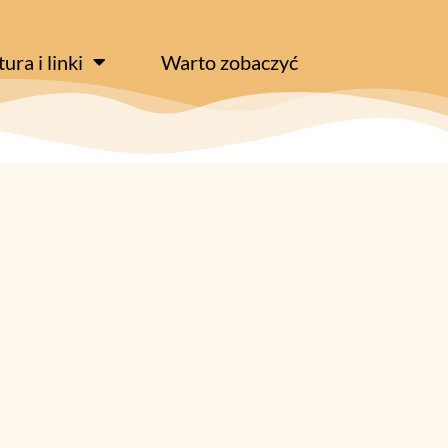
tura i linki
Warto zobaczyć