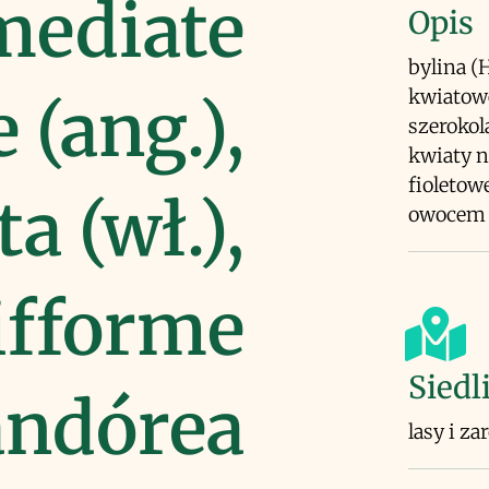
mediate
Opis
bylina (
kwiatowe
 (ang.),
szerokol
kwiaty n
fioletowe
a (wł.),
owocem m
ifforme
Siedl
candórea
lasy i z