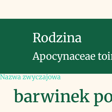
Rodzina
Apocynaceae to
Nazwa zwyczajowa
barwinek po