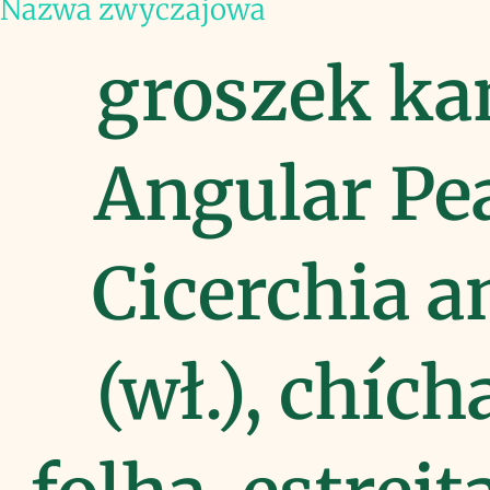
Nazwa zwyczajowa
groszek kan
Angular Pea
Cicerchia a
(wł.), chíc