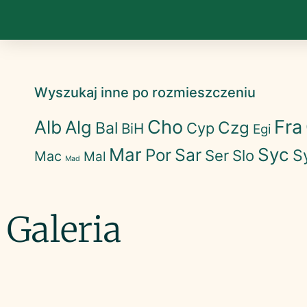
Wyszukaj inne po rozmieszczeniu
Cho
Fra
Alb
Alg
Czg
Bal
Cyp
BiH
Egi
Mar
Syc
Sar
Por
S
Ser
Slo
Mac
Mal
Mad
Galeria