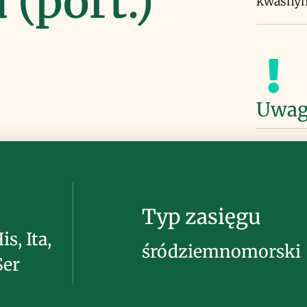
 (port.)
kwaśny
Uwag
Typ zasięgu
is, Ita,
śródziemnomorski
Ser