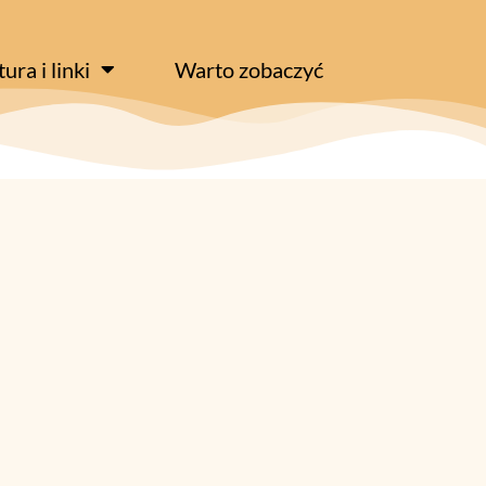
tura i linki
Warto zobaczyć