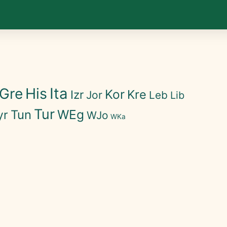
His
Ita
Gre
Kor
Kre
Izr
Jor
Leb
Lib
Tur
WEg
Tun
yr
WJo
WKa