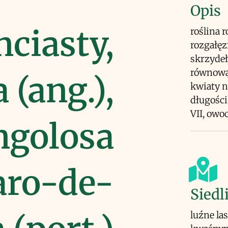
Opis
ciasty,
roślina 
rozgałęz
skrzydeł
równowąs
 (ang.),
kwiaty n
długości
VII, owo
ngolosa
haro-de-
Siedl
luźne las