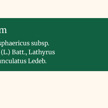
im
sphaericus subsp.
(L.) Batt., Lathyrus
nculatus Ledeb.