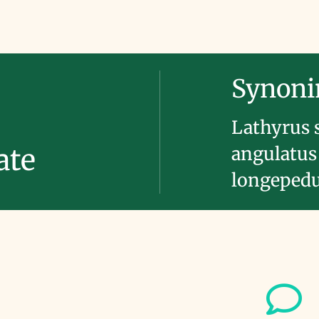
Synon
Lathyrus 
angulatus 
ate
longepedu