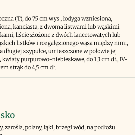
roczna (T), do 75 cm wys., łodyga wzniesiona,
iona, kanciasta, z dwoma listwami lub wąskimi
kami, liście złożone z dwóch lancetowatych lub
kich listków i rozgałęzionego wąsa między nimi,
a długiej szypułce, umieszczone w połowie jej
, kwiaty purpurowo-niebieskawe, do 1,3 cm dł., IV-
cem strąk do 4,5 cm dł.
isko
y, zarośla, polany, łąki, brzegi wód, na podłożu