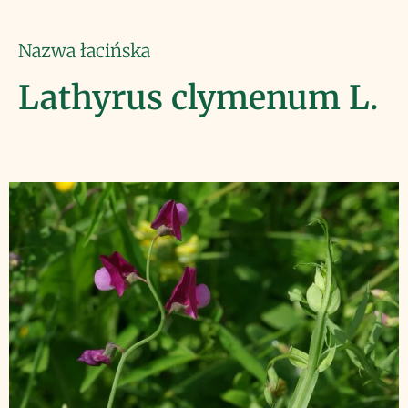
Nazwa łacińska
Lathyrus clymenum L.