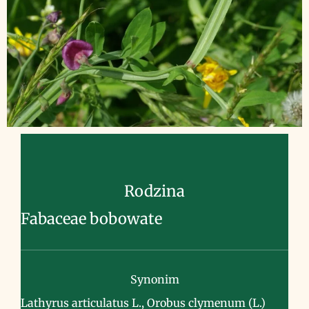
Rodzina
Fabaceae bobowate
Synonim
Lathyrus articulatus L., Orobus clymenum (L.)