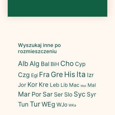
Wyszukaj inne po
rozmieszczeniu
Cho
Alb
Alg
Bal
Cyp
BiH
His
Ita
Gre
Fra
Czg
Izr
Egi
Kor
Kre
Jor
Leb
Lib
Mac
Mal
Mad
Mar
Syc
Sar
Por
Syr
Ser
Slo
Tur
WEg
Tun
WJo
WKa