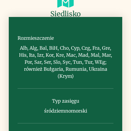
Siedlisko
zarośla, skraje lasów, nieużytki, miejsca
kamieniste i skaliste
Rozmieszczenie
Alb, Alg, Bal, BiH, Cho, Cyp, Czg, Fra, Gre,
His, Ita, Izr, Kor, Kre, Mac, Mad, Mal, Mar,
Por, Sar, Ser, Slo, Syc, Tun, Tur, WEg;
również Bułgaria, Rumunia, Ukraina
(Krym)
Uwagi
Typ zasięgu
śródziemnomorski