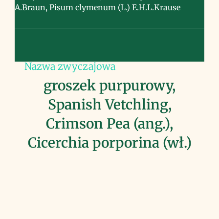
A.Braun, Pisum clymenum (L.) E.H.L.Krause
Nazwa zwyczajowa
groszek purpurowy,
Spanish Vetchling,
Crimson Pea (ang.),
Cicerchia porporina (wł.)