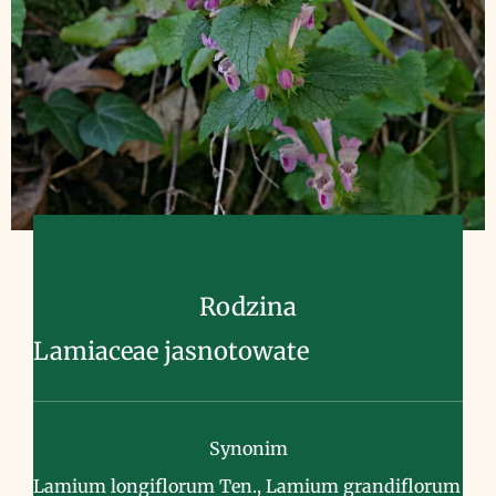
Rodzina
Lamiaceae jasnotowate
Synonim
Lamium longiflorum Ten., Lamium grandiflorum