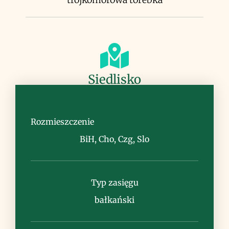
Siedlisko
łąki górskie, pastwiska, luźne zarośla, na
wapieniu
Rozmieszczenie
BiH, Cho, Czg, Slo
Typ zasięgu
Uwagi
bałkański