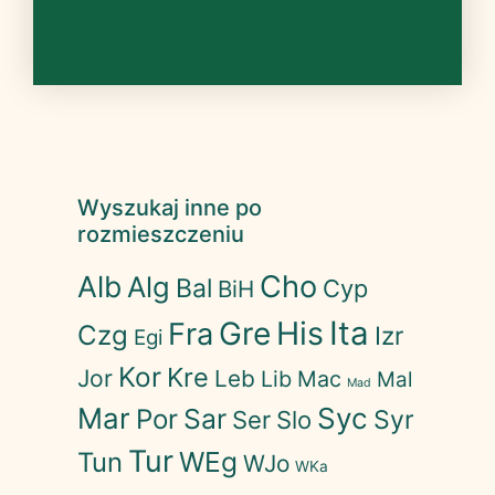
Wyszukaj inne po
rozmieszczeniu
Cho
Alb
Alg
Bal
Cyp
BiH
His
Ita
Gre
Fra
Czg
Izr
Egi
Kor
Kre
Jor
Leb
Lib
Mac
Mal
Mad
Mar
Syc
Sar
Por
Syr
Ser
Slo
Tur
WEg
Tun
WJo
WKa