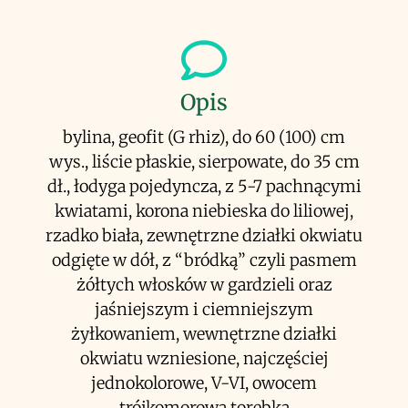
Opis
bylina, geofit (G rhiz), do 60 (100) cm
wys., liście płaskie, sierpowate, do 35 cm
dł., łodyga pojedyncza, z 5-7 pachnącymi
kwiatami, korona niebieska do liliowej,
rzadko biała, zewnętrzne działki okwiatu
odgięte w dół, z “bródką” czyli pasmem
żółtych włosków w gardzieli oraz
jaśniejszym i ciemniejszym
żyłkowaniem, wewnętrzne działki
okwiatu wzniesione, najczęściej
jednokolorowe, V-VI, owocem
trójkomorowa torebka