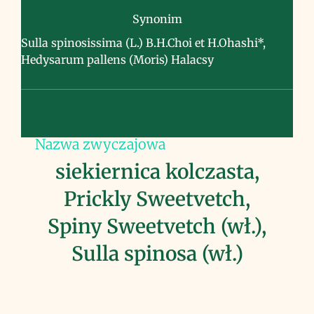
Synonim
Sulla spinosissima (L.) B.H.Choi et H.Ohashi*,
Hedysarum pallens (Moris) Halacsy
Nazwa zwyczajowa
siekiernica kolczasta,
Prickly Sweetvetch,
Spiny Sweetvetch (wł.),
Sulla spinosa (wł.)