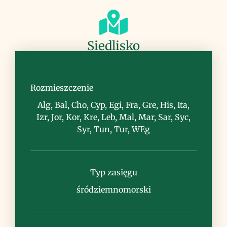
Siedlisko
polany, przydroża, niskie zarośla (garig),
miejsca piaszczyste
Rozmieszczenie
Alg, Bal, Cho, Cyp, Egi, Fra, Gre, His, Ita,
Izr, Jor, Kor, Kre, Leb, Mal, Mar, Sar, Syc,
Syr, Tun, Tur, WEg
Uwagi
Typ zasięgu
śródziemnomorski