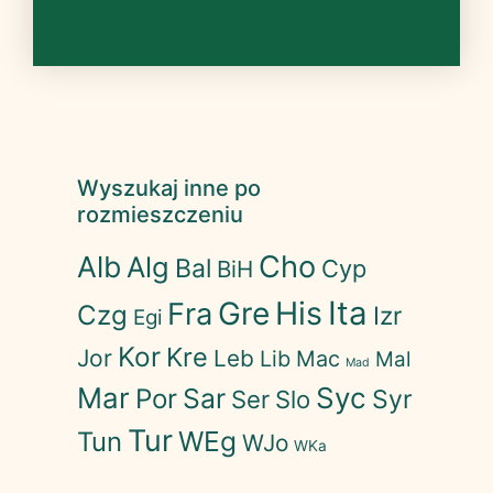
Wyszukaj inne po
rozmieszczeniu
Cho
Alb
Alg
Bal
Cyp
BiH
His
Ita
Gre
Fra
Czg
Izr
Egi
Kor
Kre
Jor
Leb
Lib
Mac
Mal
Mad
Mar
Syc
Sar
Por
Syr
Ser
Slo
Tur
WEg
Tun
WJo
WKa