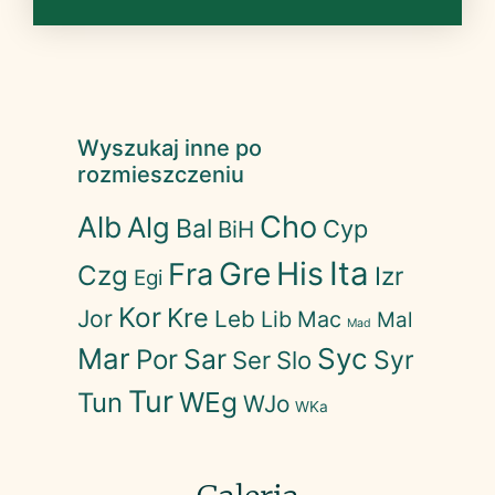
Wyszukaj inne po
rozmieszczeniu
Cho
Alb
Alg
Bal
Cyp
BiH
His
Ita
Gre
Fra
Czg
Izr
Egi
Kor
Kre
Jor
Leb
Lib
Mac
Mal
Mad
Mar
Syc
Sar
Por
Syr
Ser
Slo
Tur
WEg
Tun
WJo
WKa