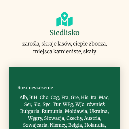
Siedlisko
zarośla, skraje lasów, ciepłe zbocza,
miejsca kamieniste, skały
Rozmieszczenie
Uwagi
Alb, BiH, Cho, Czg, Fra, Gre, His, Ita, Mac,
Ser, Slo, Syc, Tur, WEg, WJo; również
często uprawiany krzew owocowy, wiele
Bułgaria, Rumunia, Mołdawia, Ukraina,
odmian; owoce jadalne, smaczne,
Węgry, Słowacja, Czechy, Austria,
używane na surowo i do różnych
Szwajcaria, Niemcy, Belgia, Holandia,