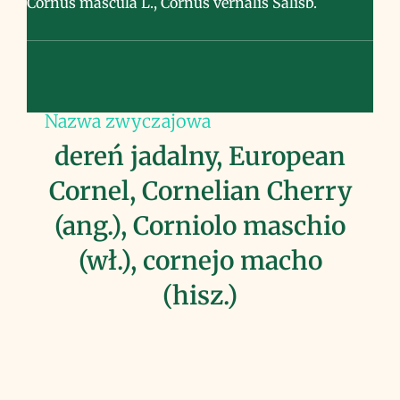
Cornus mascula L., Cornus vernalis Salisb.
Nazwa zwyczajowa
dereń jadalny, European
Cornel, Cornelian Cherry
(ang.), Corniolo maschio
(wł.), cornejo macho
(hisz.)