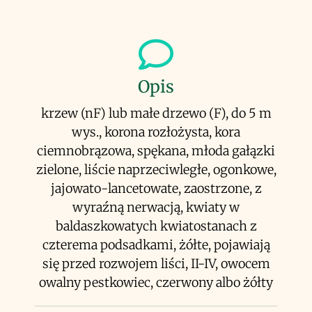
Opis
krzew (nF) lub małe drzewo (F), do 5 m
wys., korona rozłożysta, kora
ciemnobrązowa, spękana, młoda gałązki
zielone, liście naprzeciwległe, ogonkowe,
jajowato-lancetowate, zaostrzone, z
wyraźną nerwacją, kwiaty w
baldaszkowatych kwiatostanach z
czterema podsadkami, żółte, pojawiają
się przed rozwojem liści, II-IV, owocem
owalny pestkowiec, czerwony albo żółty