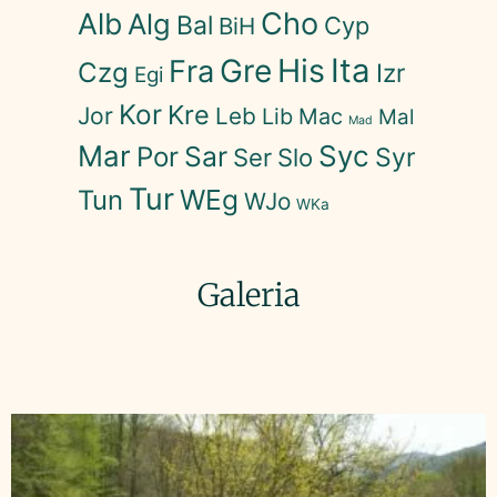
Cho
Alb
Alg
Bal
Cyp
BiH
His
Ita
Gre
Fra
Czg
Izr
Egi
Kor
Kre
Jor
Leb
Lib
Mac
Mal
Mad
Mar
Syc
Sar
Por
Syr
Ser
Slo
Tur
WEg
Tun
WJo
WKa
Galeria