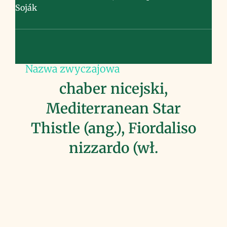
Soják
Nazwa zwyczajowa
chaber nicejski,
Mediterranean Star
Thistle (ang.), Fiordaliso
nizzardo (wł.