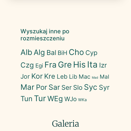
Wyszukaj inne po
rozmieszczeniu
Cho
Alb
Alg
Bal
Cyp
BiH
His
Ita
Gre
Fra
Czg
Izr
Egi
Kor
Kre
Jor
Leb
Lib
Mac
Mal
Mad
Mar
Syc
Sar
Por
Syr
Ser
Slo
Tur
WEg
Tun
WJo
WKa
Galeria