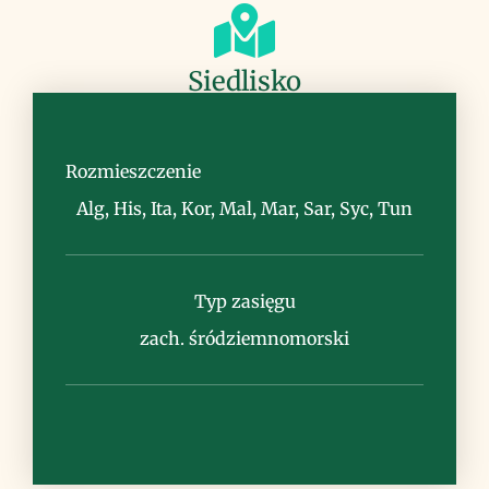
Siedlisko
zarośla (garig), kamieniste nieużytki,
suche murawy, przydroż
Rozmieszczenie
Alg, His, Ita, Kor, Mal, Mar, Sar, Syc, Tun
Typ zasięgu
Uwagi
zach. śródziemnomorski