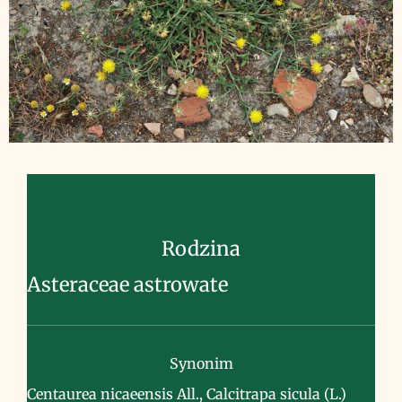
Rodzina
Asteraceae astrowate
Synonim
Centaurea nicaeensis All., Calcitrapa sicula (L.)