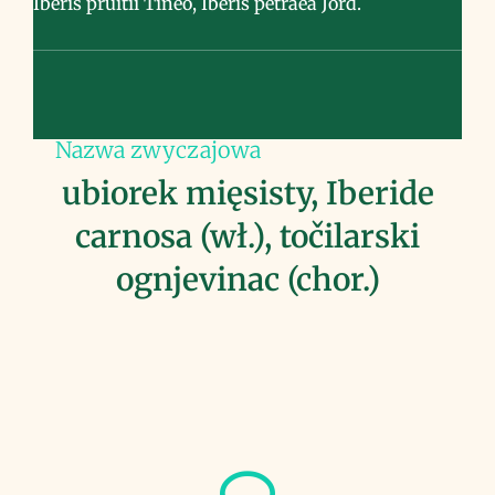
Iberis pruitii Tineo, Iberis petraea Jord.
Nazwa zwyczajowa
ubiorek mięsisty, Iberide
carnosa (wł.), točilarski
ognjevinac (chor.)