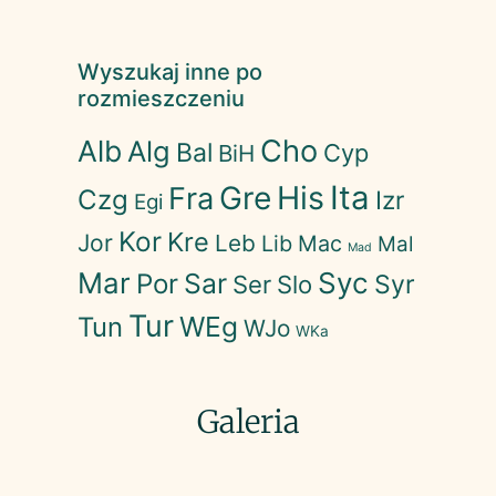
Wyszukaj inne po
rozmieszczeniu
Cho
Alb
Alg
Bal
Cyp
BiH
His
Ita
Gre
Fra
Czg
Izr
Egi
Kor
Kre
Jor
Leb
Lib
Mac
Mal
Mad
Mar
Syc
Sar
Por
Syr
Ser
Slo
Tur
WEg
Tun
WJo
WKa
Galeria