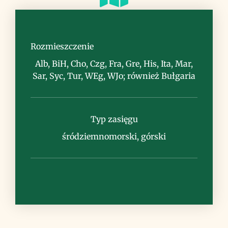
Siedlisko
skały, piargi, kamieniste murawy
Rozmieszczenie
Alb, BiH, Cho, Czg, Fra, Gre, His, Ita, Mar,
Sar, Syc, Tur, WEg, WJo; również Bułgaria
Uwagi
Typ zasięgu
śródziemnomorski, górski