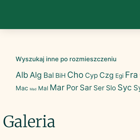
Wyszukaj inne po rozmieszczeniu
Cho
Fra
Alb
Alg
Czg
Bal
Cyp
BiH
Egi
Mar
Syc
Sar
Por
S
Ser
Slo
Mac
Mal
Mad
Galeria