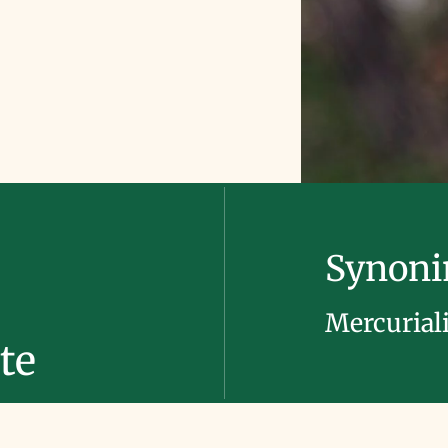
Synon
Mercuriali
te