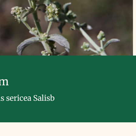
im
s sericea Salisb