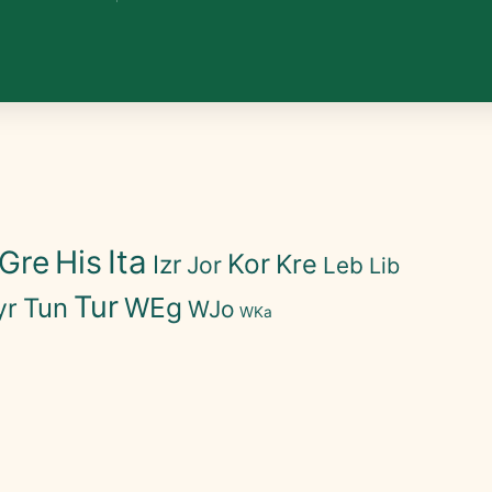
His
Ita
Gre
Kor
Kre
Izr
Jor
Leb
Lib
Tur
WEg
Tun
yr
WJo
WKa