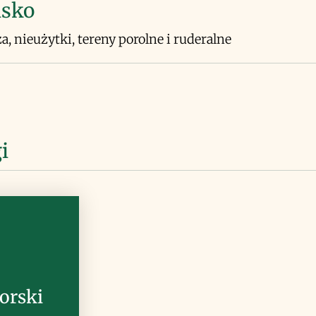
isko
a, nieużytki, tereny porolne i ruderalne
i
orski