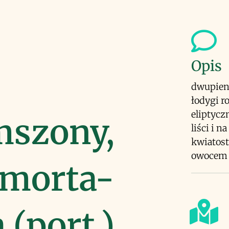
Opis
dwupienn
łodygi r
eliptycz
mszony,
liści i n
kwiatost
owocem 
-morta-
(port.)