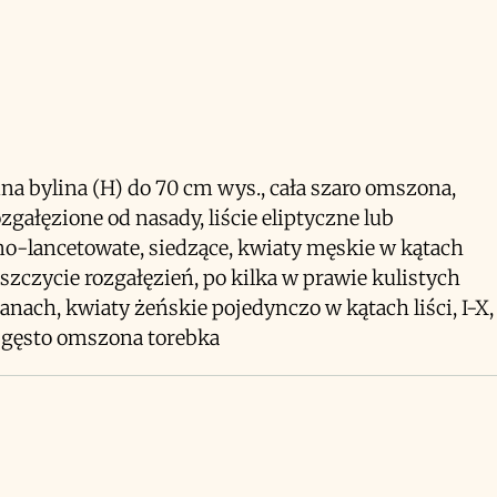
a bylina (H) do 70 cm wys., cała szaro omszona,
ozgałęzione od nasady, liście eliptyczne lub
no-lancetowate, siedzące, kwiaty męskie w kątach
a szczycie rozgałęzień, po kilka w prawie kulistych
anach, kwiaty żeńskie pojedynczo w kątach liści, I-X,
gęsto omszona torebka