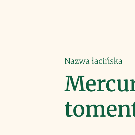
Nazwa łacińska
Mercur
toment