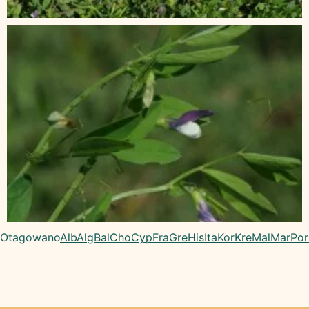
Otagowano
Alb
Alg
Bal
Cho
Cyp
Fra
Gre
His
Ita
Kor
Kre
Mal
Mar
Por