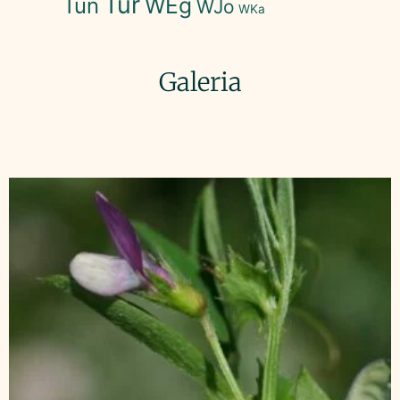
Tur
WEg
Tun
WJo
WKa
Galeria