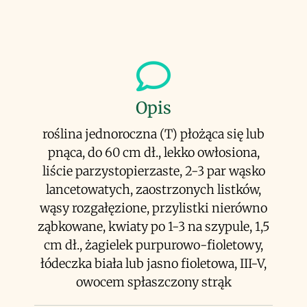
Opis
roślina jednoroczna (T) płożąca się lub
pnąca, do 60 cm dł., lekko owłosiona,
liście parzystopierzaste, 2-3 par wąsko
lancetowatych, zaostrzonych listków,
wąsy rozgałęzione, przylistki nierówno
ząbkowane, kwiaty po 1-3 na szypule, 1,5
cm dł., żagielek purpurowo-fioletowy,
łódeczka biała lub jasno fioletowa, III-V,
owocem spłaszczony strąk