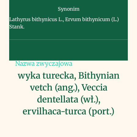
Synonim
Lathyrus bithynicus L., Ervum bithynicum (L.)
Stank.
Nazwa zwyczajowa
wyka turecka, Bithynian
vetch (ang.), Veccia
dentellata (wł.),
ervilhaca-turca (port.)