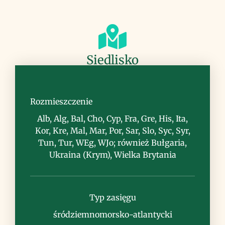
Siedlisko
zarośla, łąki, nieużytki, miedze,
przydroża
Rozmieszczenie
Alb, Alg, Bal, Cho, Cyp, Fra, Gre, His, Ita,
Kor, Kre, Mal, Mar, Por, Sar, Slo, Syc, Syr,
Tun, Tur, WEg, WJo; również Bułgaria,
Ukraina (Krym), Wielka Brytania
Uwagi
Typ zasięgu
śródziemnomorsko-atlantycki