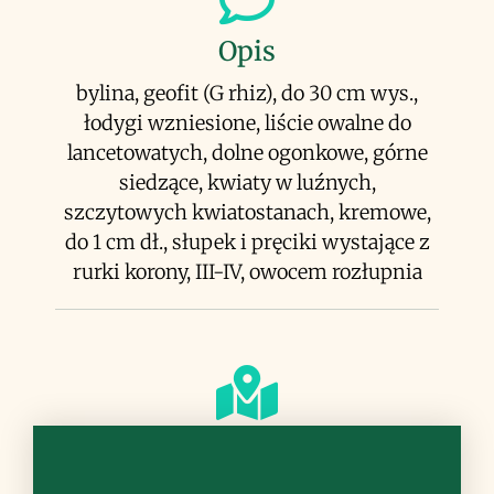
Opis
bylina, geofit (G rhiz), do 30 cm wys.,
łodygi wzniesione, liście owalne do
lancetowatych, dolne ogonkowe, górne
siedzące, kwiaty w luźnych,
szczytowych kwiatostanach, kremowe,
do 1 cm dł., słupek i pręciki wystające z
rurki korony, III-IV, owocem rozłupnia
Siedlisko
lasy, zarośla