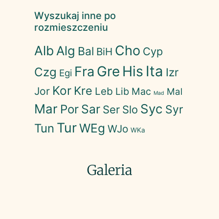
Wyszukaj inne po
rozmieszczeniu
Cho
Alb
Alg
Bal
Cyp
BiH
His
Ita
Gre
Fra
Czg
Izr
Egi
Kor
Kre
Jor
Leb
Lib
Mac
Mal
Mad
Mar
Syc
Sar
Por
Syr
Ser
Slo
Tur
WEg
Tun
WJo
WKa
Galeria