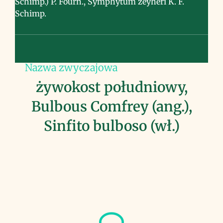
Schimp.) P. Fourn., Symphytum zeyheri K. F.
Schimp.
Nazwa zwyczajowa
żywokost południowy,
Bulbous Comfrey (ang.),
Sinfito bulboso (wł.)