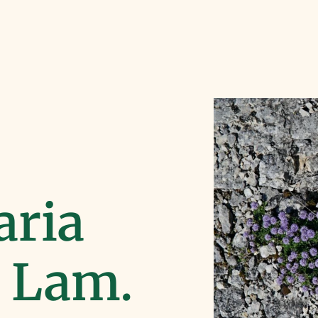
aria
 Lam.