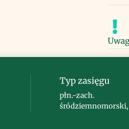
Uwag
Typ zasięgu
płn.-zach.
śródziemnomorski, 