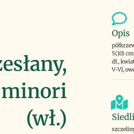
Opis
półkrzew
5(10) cm
zesłany,
dł., kwi
V-VI, ow
 minori
(wł.)
Siedl
szczeliny