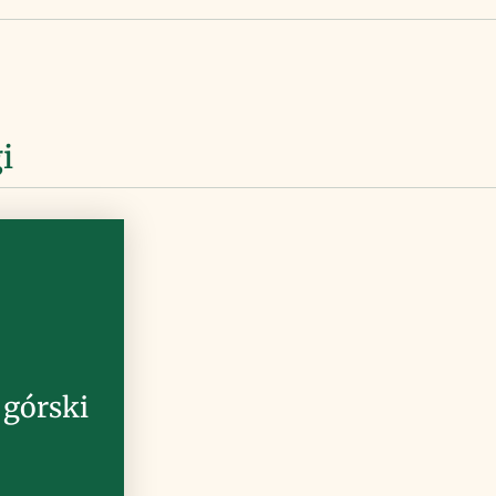
i
górski