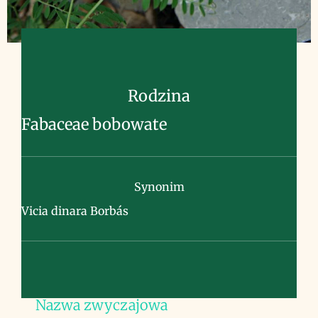
Rodzina
Fabaceae bobowate
Synonim
Vicia dinara Borbás
Nazwa zwyczajowa