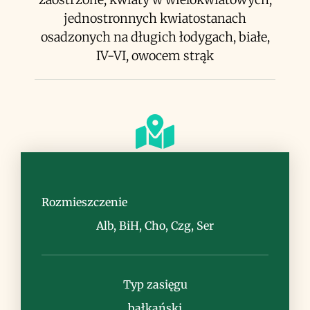
jednostronnych kwiatostanach
osadzonych na długich łodygach, białe,
IV-VI, owocem strąk
Siedlisko
lasy i zarośla górskie
Rozmieszczenie
Alb, BiH, Cho, Czg, Ser
Typ zasięgu
Uwagi
bałkański