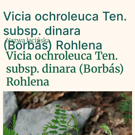
Vicia ochroleuca Ten.
subsp. dinara
Nazwa łacińska
(Borbás) Rohlena
Vicia ochroleuca Ten.
subsp. dinara (Borbás)
Rohlena