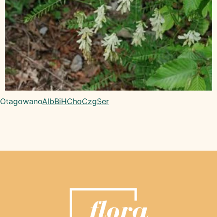
Otagowano
Alb
BiH
Cho
Czg
Ser