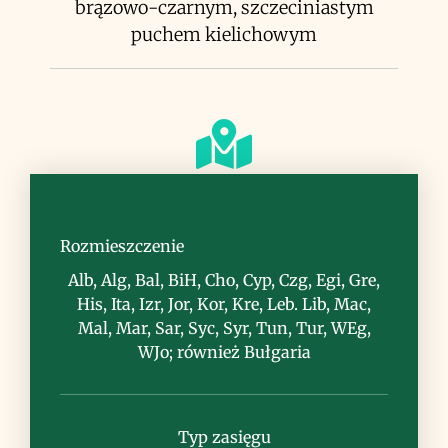
brązowo-czarnym, szczeciniastym
puchem kielichowym
Siedlisko
łąki, zarośla, przydroża, nieużytki
Rozmieszczenie
Alb, Alg, Bal, BiH, Cho, Cyp, Czg, Egi, Gre,
His, Ita, Izr, Jor, Kor, Kre, Leb. Lib, Mac,
Mal, Mar, Sar, Syc, Syr, Tun, Tur, WEg,
WJo; również Bułgaria
Uwagi
Typ zasięgu