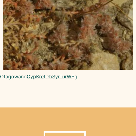
Otagowano
Cyp
Kre
Leb
Syr
Tur
WEg