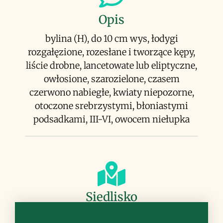
Opis
bylina (H), do 10 cm wys, łodygi
rozgałęzione, rozesłane i tworzące kępy,
liście drobne, lancetowate lub eliptyczne,
owłosione, szarozielone, czasem
czerwono nabiegłe, kwiaty niepozorne,
otoczone srebrzystymi, błoniastymi
podsadkami, III-VI, owocem niełupka
Siedlisko
zarośla (frygana), suche, kamieniste