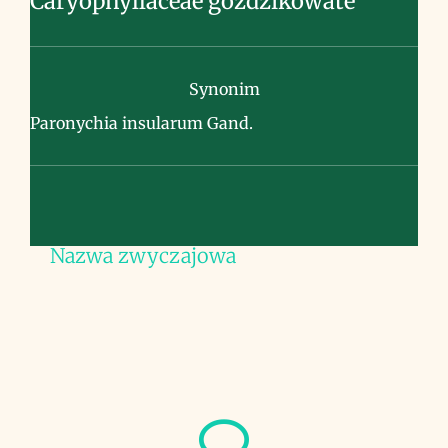
Caryophyllaceae goździkowate
Synonim
Paronychia insularum Gand.
Nazwa zwyczajowa