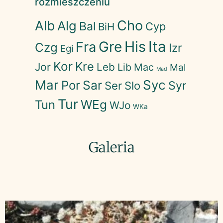
rozmieszczeniu
Cho
Alb
Alg
Bal
Cyp
BiH
His
Ita
Gre
Fra
Czg
Izr
Egi
Kor
Kre
Jor
Leb
Lib
Mac
Mal
Mad
Mar
Syc
Sar
Por
Syr
Ser
Slo
Tur
WEg
Tun
WJo
WKa
Galeria